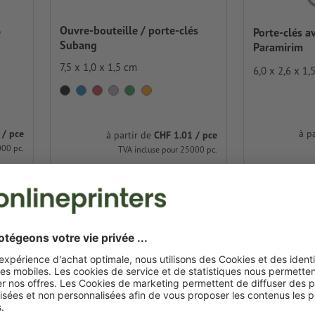
Ouvre-bouteille / porte-clés
e
Porte-clés a
Subang
Paramirim
7,5 x 1,0 x 1,5 cm
6,0 x 2,6 x 1,
à p
 / pce
à partir de
CHF 1.01 / pce
000 pc.
TVA incluse pour 25000 pc.