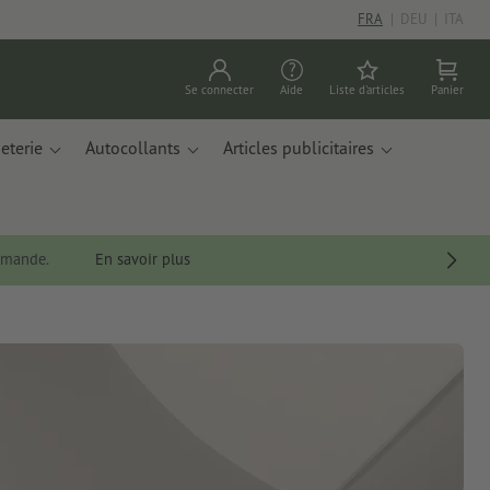
FRA
|
DEU
|
ITA
Se connecter
Aide
Liste d'articles
Panier
eterie
Autocollants
Articles publicitaires
ommande.
En savoir plus