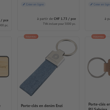
Créer en ligne
Créer en lign
à partir de
CHF 1.73 / pce
à p
 / pce
TVA incluse pour 5000 pc.
000 pc.
nouveau
nouveau
Porte-clés e
e
Porte-clés en denim Enzi
PU Sabrina