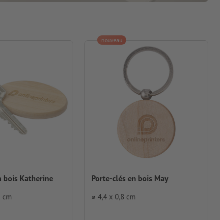
nouveau
n bois Katherine
Porte-clés en bois May
2 cm
⌀ 4,4 x 0,8 cm