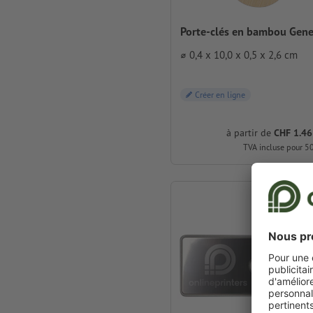
Porte-clés en bambou Gen
⌀ 0,4 x 10,0 x 0,5 x 2,6 cm
Créer en ligne
à partir de
CHF 1.46
TVA incluse pour 5