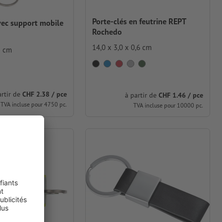
Porte-clés en feutrine REPT
vec support mobile
Rochedo
14,0 x 3,0 x 0,6 cm
5 cm
artir de
CHF 2.38 / pce
à partir de
CHF 1.46 / pce
TVA incluse pour 4750 pc.
TVA incluse pour 10000 pc.