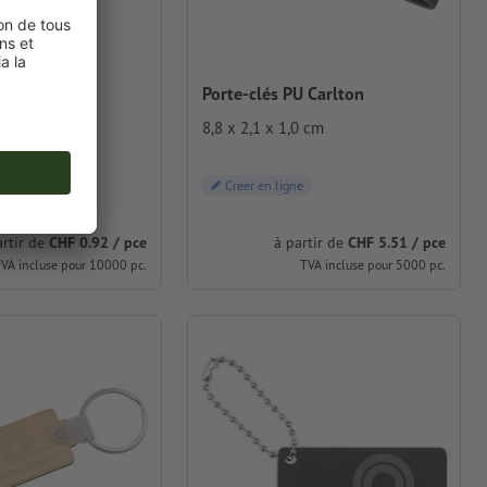
Porte-clés PU Carlton
fléchissant
8,8 x 2,1 x 1,0 cm
2 cm
Créer en ligne
artir de
CHF 0.92 / pce
à partir de
CHF 5.51 / pce
VA incluse pour 10000 pc.
TVA incluse pour 5000 pc.