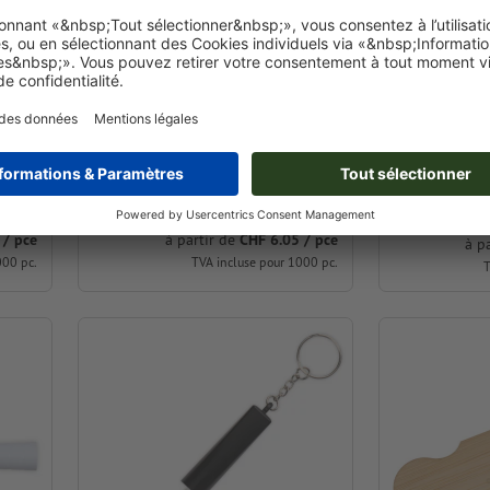
Pendentif ré
Porte-clés "Bellevue"
"Jakarta"
5,8 x 4,0 x 1,0 cm
8,5 x 3,0 x 0,
 / pce
à partir de
CHF 6.05 / pce
à p
000 pc.
TVA incluse pour 1000 pc.
T