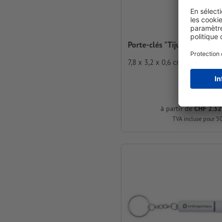
Porte-clés "Tijuana"
7,8 x 3,2 x 0,6 cm
à partir de
CHF 2.32
TVA incluse pour 5