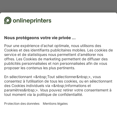
Abonnez-vous à notre newsletter et profitez d'une remise de
15 %
À propos de nous
L'entreprise
Service
Presse
Modes de paiement
Blog
Emplois & carrière
Expédition
Tutoriels Photoshop
Modes de paiement
Protection de l'environnement
Réclamation
Tutoriels InDesign
Virement
Contact
Suisse
FRA
|
DEU
|
ITA
Programme Premium
Polices & Fonts gratuits
FAQ
Marketing & Insights
Mentions légales
CGV
Protection des données