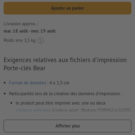
Ajouter au panier
Livraison approx. :
mar. 18 août - mer. 19 août
Poids: env.
3,5 kg
Exigences relatives aux fichiers d'impression
Porte-clés Bear
Format de données
: 4 x 1,3 cm
Particularités lors de la création des données d'impression :
le produit peut être imprimé avec une ou deux
couleurs spéciales
(couleur aplat : Pantone FORMULA GUIDE
Solid Coated, sauf couleurs métalliques et fluo)
Afficher plus
Les couleurs d’impression or (Pantone 871 C) et argent