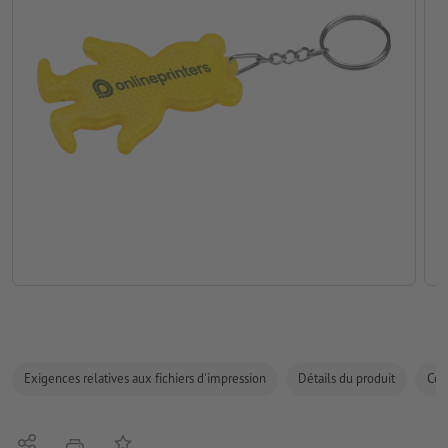
Exigences relatives aux fichiers d'impression
Détails du produit
Com
Partager
Ajouter à liste d'article
imprimer