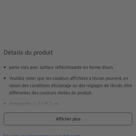
(Pantone 877 C) sont disponibles. Veuillez indiquer pour cela
la couleur aplat « gold » (or) ou « silver » (argent) dans vos
données d'impression
en cas de
couleur blanche
, le support peut transparaître une
fois imprimé
Le PDF « prêt à l’impression » ne peut contenir que des
Détails du produit
vecteurs ; les images et modèles JPEG ou TIFF ne
conviennent pas
porte-clés avec surface réfléchissante en forme d’ours
Vous trouverez de plus amples informations et conseils sur
les
données vectorielles
dans notre espace Aide / F.A.Q.
Veuillez noter que les couleurs affichées à l’écran peuvent, en
raison des conditions d’éclairage ou des réglages de l’écran, être
différentes des couleurs réelles du produit.
Comment créer correctement des fichiers d'impression?
dimensions : L 5 x H 7 cm
Matériau : plastique, Métal
Afficher plus
Traitement: Tampographie