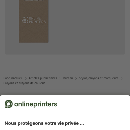
Page d'accueil
Articles publicitaires
Bureau
Stylos, crayons et marqueurs
Crayons et crayons de couleur
Abonnez-vous à notre newsletter et profitez d'une remise de
15 %