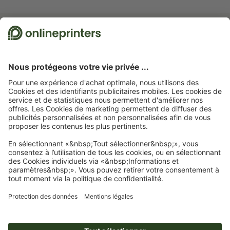
Abonnez-vous à notre newsletter et profitez d'une remise de
15 %
À propos de nous
L'entreprise
Service
Presse
Modes de paiement
Blog
Emplois & carrière
Expédition
Tutoriels Photoshop
Modes de paiement
Protection de l'environnement
Réclamation
Tutoriels InDesign
Virement
Contact
Suisse
FRA
|
DEU
|
ITA
Programme Premium
Polices & Fonts gratuits
FAQ
Marketing & Insights
Mentions légales
CGV
Protection des données