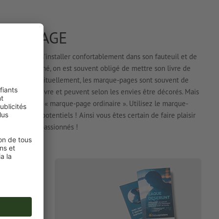
QUE-PAGE
bouquin, de s'installer confortablement dans son fauteuil et de
 moment donné, on est souvent obligé de mettre son livre de
tre en jeu
. Habituellement, les marque-pages sont souvent de
s dépassent du livre et peuvent selon les envies être décorés. Mais
ignet » ou à un « marque-page ordinaire ». Utilisez le marque-
 vos clients potentiels ! Ainsi vous êtes certain de faire plaisir
les lecteurs passionnés !
ign que
 possibles
 couché au