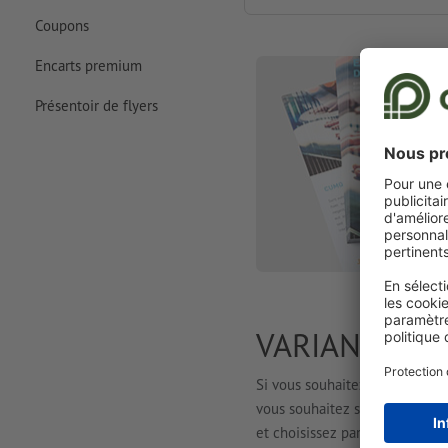
Coupons
Encarts premium
Présentoir de flyers
VARIANTES D
Si vous souhaitez imprimer un
vous souhaitez sur papier. Cho
et choisissez parmi un large c