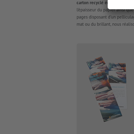
carton recyclé écologique en 
l'épaisseur du papier ainsi qu
pages disposant d'un pellicul
mat ou du brillant, nous réali