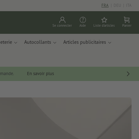
FRA
|
DEU
|
ITA
Se connecter
Aide
Liste d'articles
Panier
eterie
Autocollants
Articles publicitaires
ommande.
En savoir plus