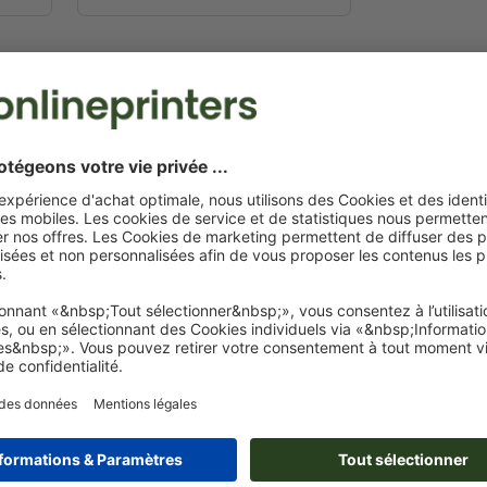
IMPRESSION DE MAR
Quoi de plus formidable que de prendre un bon 
dévorer son roman page après page ? Mais à un
côté.
C'est à cet instant que le marque-page en
simples
signets à insérer entre deux pages
. Il
rien ne nous oblige à en rester à un simple « s
page comme objet publicitaire à distribuer parmi
aux rats de bibliothèque mais également à tous 
E MARQUE-PAGES
 marque-page, vous avez frappé à la bonne porte. Nous mettons le des
isissez
un marque-page court ou long
actuellement,
deux formats sont
hoix de qualités de papier. Diverses options sont disponibles, du
papier