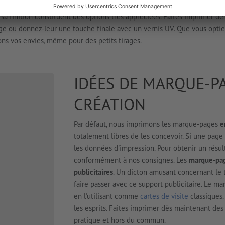
passant par le carton nacré Chromolux
. En plus du type de marque-page
e sa finition constituent des options très appréciées. Faites imprimer d
age ou donnez-leur une touche finale avec un vernis UV. Que vous opti
sons vos envies, même pour des petits tirages.
IDÉES DE MARQUE-P
CRÉATION
Par défaut, nous imprimons les marque-pages
e
totalement libres de les concevoir. Si une page
les données d'impression. Pour obtenir un résult
conformément à nos consignes. Les
marque-pag
publicitaires
. Un dicton amusant concernant le
faire passer avec ce support publicitaire. Le m
en l'utilisant comme
cartes de visite
classiques.
les esprits. Faites imprimer dès maintenant des 
pratique et hors du commun.