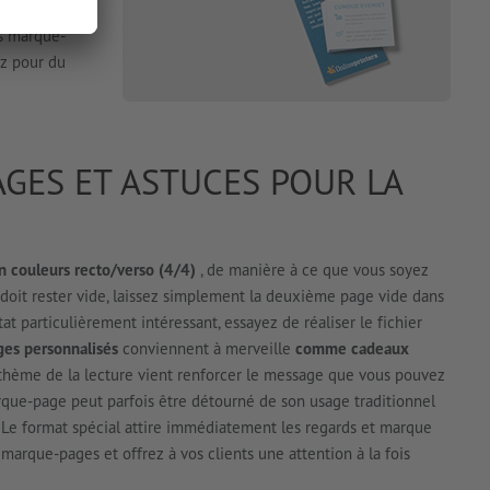
,
es marque-
ez pour du
AGES ET ASTUCES POUR LA
n couleurs recto/verso (4/4)
, de manière à ce que vous soyez
 doit rester vide, laissez simplement la deuxième page vide dans
at particulièrement intéressant, essayez de réaliser le fichier
es personnalisés
conviennent à merveille
comme cadeaux
 thème de la lecture vient renforcer le message que vous pouvez
arque-page peut parfois être détourné de son usage traditionnel
 Le format spécial attire immédiatement les regards et marque
marque-pages et offrez à vos clients une attention à la fois