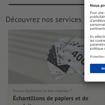
Découvrez nos services
Trouver facilement le bon matériau ?
Échantillons de papiers et de