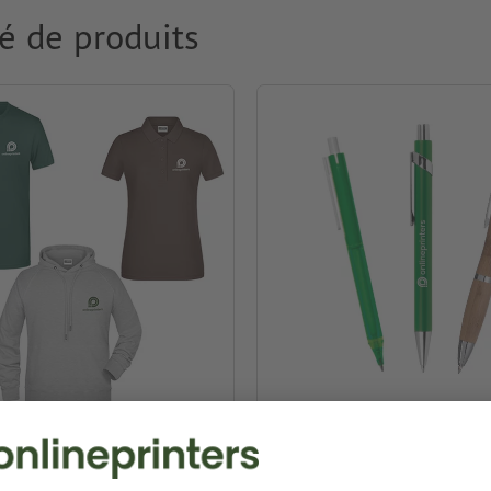
é de produits
ment & Textiles
Stylos publicitaires