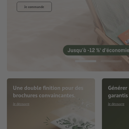
Une double finition pour des
Générer 
brochures convaincantes.
garantis
Je découvre
Je découvre