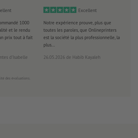
ellent
Excellent
 commandé 1000
Notre expérience prouve, plus que
Livr
lité et le rendu
toutes les paroles, que Onlineprinters
four
un prix tout à fait
est la société la plus professionnelle, la
plus...
tes d'Isabelle
26.05.2026
de Habib Kayaleh
20.0
cité des évaluations.