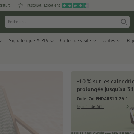
gratuit
Trustpilot - Excellent
Signalétique & PLV
Cartes de visite
Cartes
Pap
-10 % sur les calendrier
 Carnets de notes
prolongée jusqu’au 31
2
Code: CALENDARS10-26
vants à base de résidus de
ts plastiques recyclés.
Je profite de l’offre