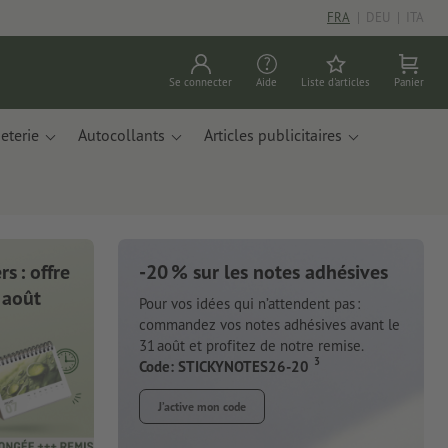
FRA
|
DEU
|
ITA
Se connecter
Aide
Liste d'articles
Panier
eterie
Autocollants
Articles publicitaires
s : offre
-20 % sur les notes adhésives
 août
Pour vos idées qui n’attendent pas :
commandez vos notes adhésives avant le
31 août et profitez de notre remise.
3
Code: STICKYNOTES26-20
J’active mon code