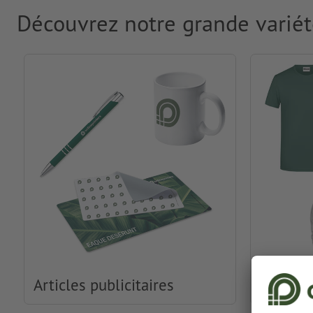
Découvrez notre grande variét
Articles publicitaires
Habille