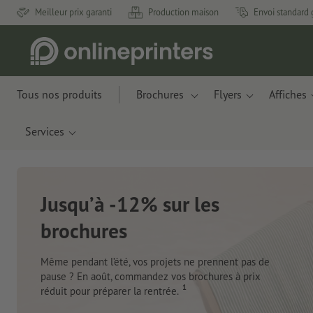
Meilleur prix garanti
Production maison
Envoi standard 
Tous nos produits
Brochures
Flyers
Affiches
Services
Nouveau :
Des matériaux inno
pommes et de déche
 de
x
Je commande