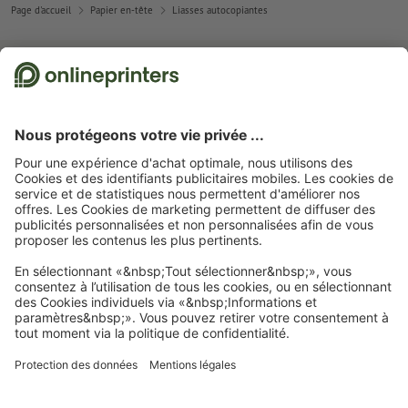
Page d'accueil
Papier en-tête
Liasses autocopiantes
Abonnez-vous à notre newsletter et profitez d'une remise de
15 %
À propos de nous
L'entreprise
Service
Presse
Modes de paiement
Blog
Emplois & carrière
Expédition
Tutoriels Photoshop
Modes de paiement
Protection de l'environnement
Réclamation
Tutoriels InDesign
Virement
Contact
Suisse
FRA
|
DEU
|
ITA
Programme Premium
Polices & Fonts gratuits
FAQ
Marketing & Insights
Mentions légales
CGV
Protection des données