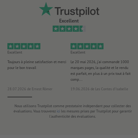
Excellent
Excellent
Excellent
Ex
Toujours à pleine satisfaction et merci
Le 20 mai 2026, j'ai commandé 1000
No
pour le bon travail
marques pages, la qualité et le rendu
to
est parfait, en plus à un prix tout à fait
es
comp...
la 
28.07.2026
de Ernest Römer
19.06.2026
de Les Contes d'Isabelle
26
Nous utilisons Trustpilot comme prestataire indépendant pour collecter des
évaluations. Vous trouverez
ici
les mesures prises par Trustpilot pour garantir
l'authenticité des évaluations.