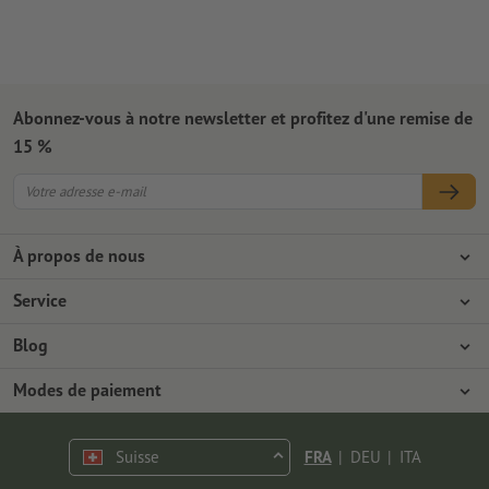
Abonnez-vous à notre newsletter et profitez d'une remise de
15 %
À propos de nous
L'entreprise
Service
Presse
Modes de paiement
Blog
Emplois & carrière
Expédition
Tutoriels Photoshop
Modes de paiement
Protection de l'environnement
Réclamation
Tutoriels InDesign
Virement
Contact
Suisse
FRA
|
DEU
|
ITA
Programme Premium
Polices & Fonts gratuits