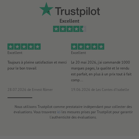
Excellent
Excellent
Excellent
Ex
Toujours à pleine satisfaction et merci
Le 20 mai 2026, j'ai commandé 1000
No
pour le bon travail
marques pages, la qualité et le rendu
to
est parfait, en plus à un prix tout à fait
es
comp...
la 
28.07.2026
de Ernest Römer
19.06.2026
de Les Contes d'Isabelle
26
Nous utilisons Trustpilot comme prestataire indépendant pour collecter des
évaluations. Vous trouverez
ici
les mesures prises par Trustpilot pour garantir
l'authenticité des évaluations.