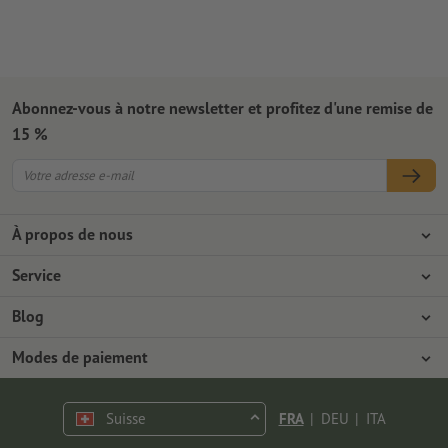
Abonnez-vous à notre newsletter et profitez d'une remise de
15 %
À propos de nous
L'entreprise
Service
Presse
Modes de paiement
Blog
Emplois & carrière
Expédition
Tutoriels Photoshop
Modes de paiement
Protection de l'environnement
Réclamation
Tutoriels InDesign
Virement
Contact
Suisse
FRA
|
DEU
|
ITA
Programme Premium
Polices & Fonts gratuits