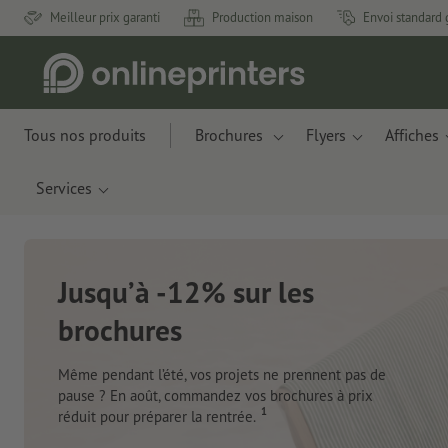
Meilleur prix garanti
Production maison
Envoi standard 
Tous nos produits
Brochures
Flyers
Affiches
Services
Nouveau : Carnet
Des matériaux innovants à base d
pommes et de déchets plastiques 
Je commande