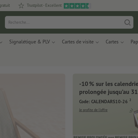
gratuit
Trustpilot - Excellent
Signalétique & PLV
Cartes de visite
Cartes
Pap
-10 % sur les calendrier
s de notes
prolongée jusqu’au 31
2
Code: CALENDARS10-26
e résidus de
recyclés.
Je profite de l’offre