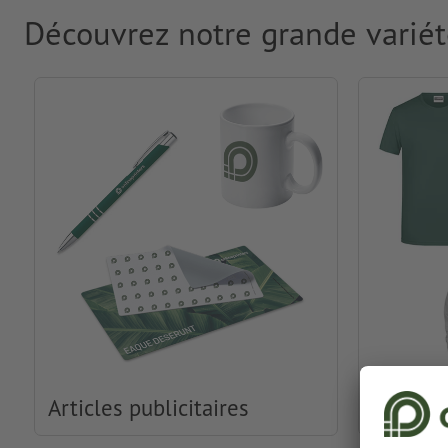
Découvrez notre grande variét
Articles publicitaires
Habille