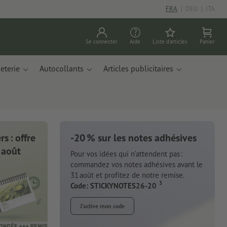
FRA
|
DEU
|
ITA
Se connecter
Aide
Liste d'articles
Panier
eterie
Autocollants
Articles publicitaires
s : offre
-20 % sur les notes adhésives
 août
Pour vos idées qui n’attendent pas :
commandez vos notes adhésives avant le
31 août et profitez de notre remise.
3
Code: STICKYNOTES26-20
J’active mon code