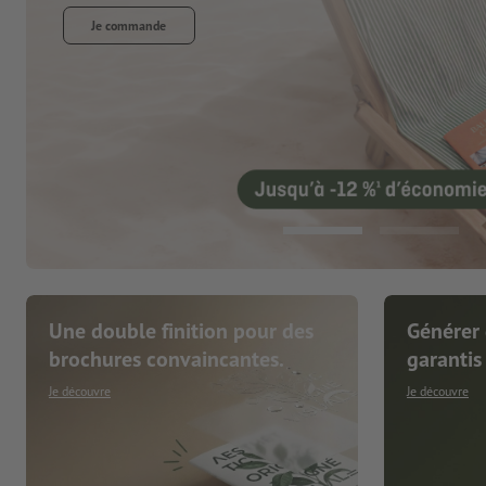
Une double finition pour des
Générer 
brochures convaincantes.
garantis
Je découvre
Je découvre