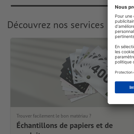
Découvrez nos services
Trouver facilement le bon matériau ?
Échantillons de papiers et de