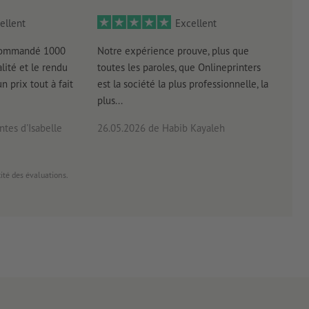
ellent
Excellent
 commandé 1000
Notre expérience prouve, plus que
Livr
lité et le rendu
toutes les paroles, que Onlineprinters
four
un prix tout à fait
est la société la plus professionnelle, la
plus...
tes d'Isabelle
26.05.2026
de Habib Kayaleh
20.0
cité des évaluations.