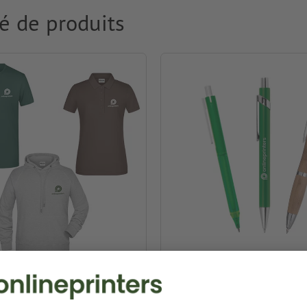
é de produits
ment & Textiles
Stylos publicitaires