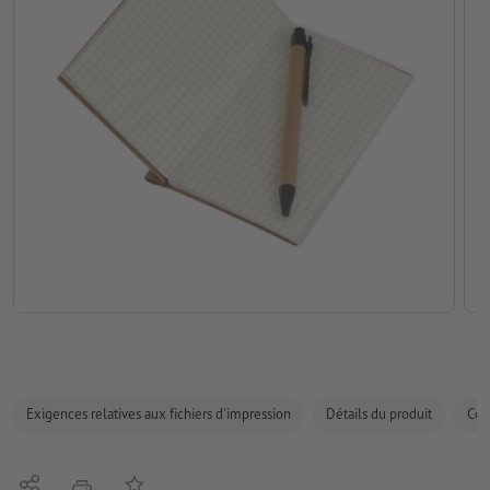
Exigences relatives aux fichiers d'impression
Détails du produit
Com
Partager
Ajouter à liste d'article
imprimer