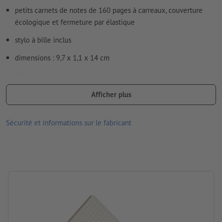
Le PDF « prêt à l’impression » ne peut contenir que des
petits carnets de notes de 160 pages à carreaux, couverture
vecteurs ; les images et modèles JPEG ou TIFF ne
écologique et fermeture par élastique
conviennent pas
stylo à bille inclus
Vous trouverez de plus amples informations et conseils sur
les
données vectorielles
dans notre espace Aide / F.A.Q.
dimensions : 9,7 x 1,1 x 14 cm
Nous ne vérifions pas les
fautes d'orthographe et de syntaxe
Matériau :
Emballage: pochette en carton/papier
Afficher plus
Comment créer correctement des fichiers d'impression?
Traitement: Tampographie
Sécurité et informations sur le fabricant
Emplacement de marquage: sur la couverture