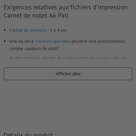
Exigences relatives aux fichiers d'impression
Carnet de notes A6 Pati
Format de données
: 5 x 4 cm
Une ou deux
couleurs spéciales
peuvent être sélectionnées
comme couleurs de motif.
Nommez les champs de couleurs avec la couleur cible de
l’espace couleur Pantone FORMULA GUIDE Solid Coated (p.
ex. « Pantone 286 C »).
Afficher plus
Les couleurs métalliques et fluo ne sont pas possibles.
Les couleurs d’impression or (Pantone 871 C) et argent
(Pantone 877 C) sont disponibles. Veuillez indiquer pour cela
la couleur aplat « gold » (or) ou « silver » (argent) dans vos
données d'impression
en cas de
couleur blanche
, le support peut transparaître une
Détails du produit
fois imprimé