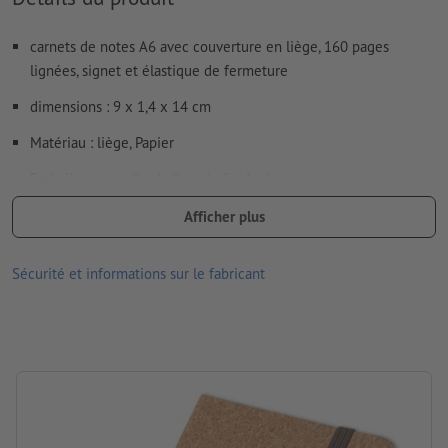
Le PDF « prêt à l’impression » ne peut contenir que des
carnets de notes A6 avec couverture en liège, 160 pages
vecteurs ; les images et modèles JPEG ou TIFF ne
lignées, signet et élastique de fermeture
conviennent pas
dimensions : 9 x 1,4 x 14 cm
Vous trouverez de plus amples informations et conseils sur
les
données vectorielles
dans notre espace Aide / F.A.Q.
Matériau : liège, Papier
Nous ne vérifions pas les
fautes d'orthographe et de syntaxe
Emballage: pas d’emballage individuel
Traitement: Sérigraphie
Afficher plus
Comment créer correctement des fichiers d'impression?
Emplacement de marquage: sur le devant
Sécurité et informations sur le fabricant