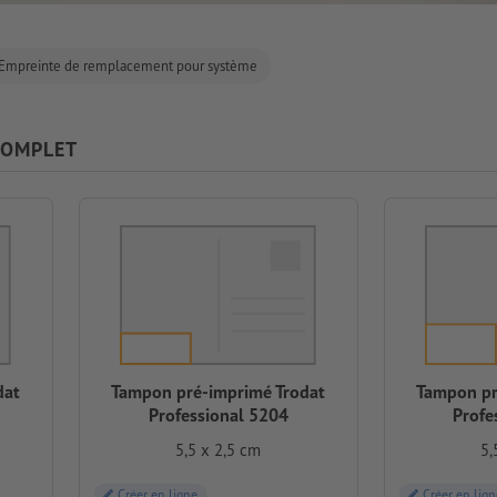
Empreinte de remplacement pour système
COMPLET
dat
Tampon pré-imprimé Trodat
Tampon pr
Professional 5204
Profe
5,5 x 2,5 cm
5,
Créer en ligne
Créer en lign