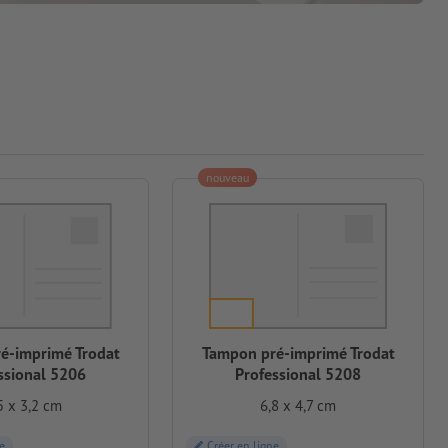
nouveau
é-imprimé Trodat
Tampon pré-imprimé Trodat
ssional 5206
Professional 5208
5 x 3,2 cm
6,8 x 4,7 cm
e
Créer en ligne