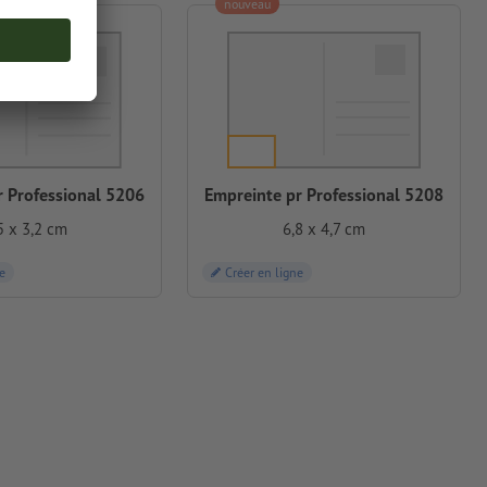
nouveau
r Professional 5206
Empreinte pr Professional 5208
5 x 3,2 cm
6,8 x 4,7 cm
e
Créer en ligne