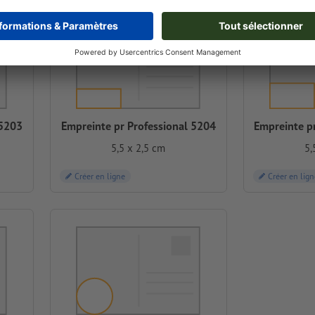
 5203
Empreinte pr Professional 5204
Empreinte p
5,5 x 2,5 cm
5,
Créer en ligne
Créer en lign