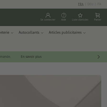
FRA
|
DEU
|
ITA
Se connecter
Aide
Liste d'articles
Panier
eterie
Autocollants
Articles publicitaires
ommande.
En savoir plus