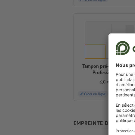
Tampon pré-imprimé Tro
Professional 5274
6,0 x 4,0 cm
Créer en ligne
EMPREINTE DE REMPL