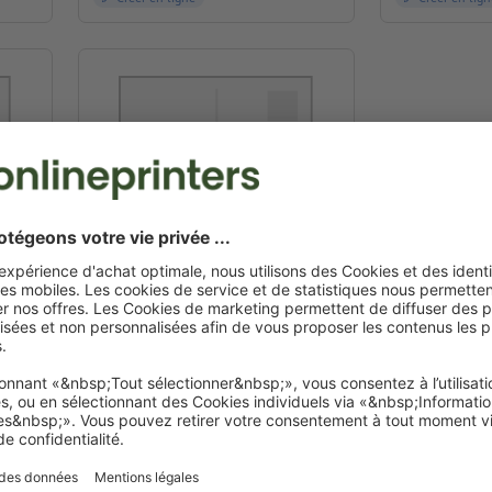
dat
Tampon pré-imprimé Trodat
Professional 52045
⌀ 4,5 cm
Créer en ligne
ACEMENT POUR SYSTÈME