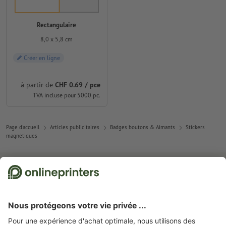
Rectangulaire
8,0 x 5,8 cm
Créer en ligne
à partir de
CHF 0.69 / pce
TVA incluse pour 5000 pc.
Page d'accueil
Articles publicitaires
Badges boutons & Aimants
Stickers
magnétiques
Abonnez-vous à notre newsletter et profitez d'une remise de
15 %