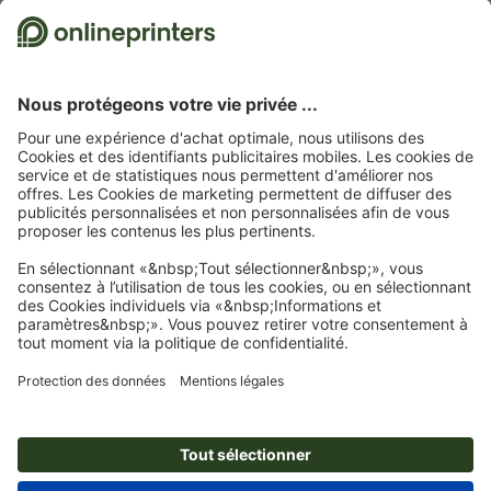
Abonnez-vous à notre newsletter et profitez d'une remise de
15 %
À propos de nous
L'entreprise
Service
Presse
Modes de paiement
Blog
Emplois & carrière
Expédition
Tutoriels Photoshop
Modes de paiement
Protection de l'environnement
Réclamation
Tutoriels InDesign
Virement
Contact
Suisse
FRA
|
DEU
|
ITA
Programme Premium
Polices & Fonts gratuits
FAQ
Marketing & Insights
Mentions légales
CGV
Protection des données