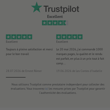
Excellent
Excellent
Excellent
Ex
Toujours à pleine satisfaction et merci
Le 20 mai 2026, j'ai commandé 1000
No
pour le bon travail
marques pages, la qualité et le rendu
to
est parfait, en plus à un prix tout à fait
es
comp...
la 
28.07.2026
de Ernest Römer
19.06.2026
de Les Contes d'Isabelle
26
Nous utilisons Trustpilot comme prestataire indépendant pour collecter des
évaluations. Vous trouverez
ici
les mesures prises par Trustpilot pour garantir
l'authenticité des évaluations.