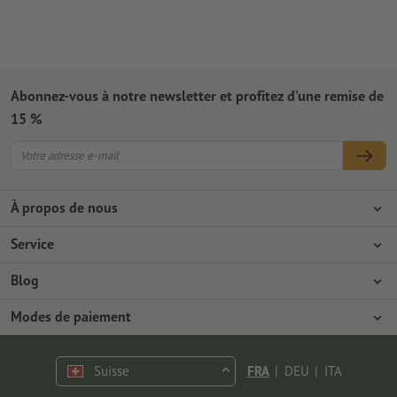
Abonnez-vous à notre newsletter et profitez d'une remise de
15 %
À propos de nous
L'entreprise
Service
Presse
Modes de paiement
Blog
Emplois & carrière
Expédition
Tutoriels Photoshop
Modes de paiement
Protection de l'environnement
Réclamation
Tutoriels InDesign
Virement
Contact
Suisse
FRA
|
DEU
|
ITA
Programme Premium
Polices & Fonts gratuits