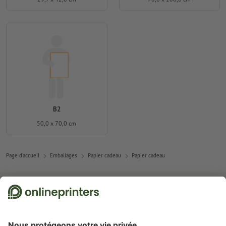
B2
50,0 x 70,0 cm
Page d'accueil
Emballages
Papier cadeau
Papier cadeau
Abonnez-vous à notre newsletter et profitez d'une remise de
15 %