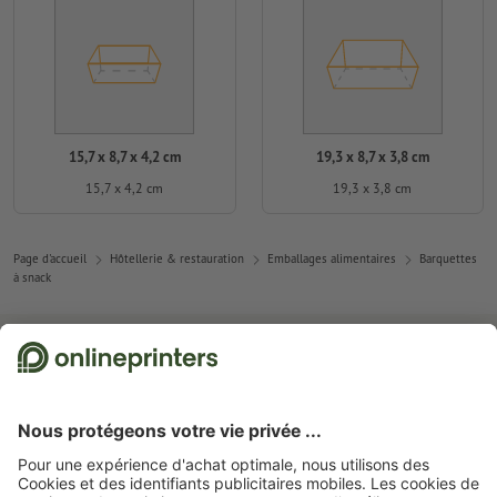
15,7 x 8,7 x 4,2 cm
19,3 x 8,7 x 3,8 cm
15,7 x 4,2 cm
19,3 x 3,8 cm
Page d'accueil
Hôtellerie & restauration
Emballages alimentaires
Barquettes
à snack
Abonnez-vous à notre newsletter et profitez d'une remise de
15 %
À propos de nous