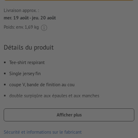
Livraison approx. :
mer. 19 août - jeu. 20 août
Poids: env.
1,69 kg
Détails du produit
Tee-shirt respirant
Single jersey fin
coupe V, bande de finition au cou
double surpiqûre aux épaules et aux manches
respirant, régulation de l’humidité
Afficher plus
Séchage rapide
Repassage à une température maximale de 110°C. Ne pas
Sécurité et informations sur le fabricant
employer un fer à repasser à vapeur!