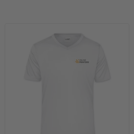
Lavable à 30 °C maximum. Retourner le textile avant le levage
pour que le motif imprimé se trouve sur l’intérieur.
Ne pas blanchir
Ne pas nettoyer à sec
Ne pas sécher en tambour
disponibles en différentes tailles et couleurs
Grammage : 150 g/m²
marque: J&N