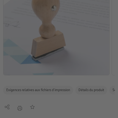
Exigences relatives aux fichiers d'impression
Détails du produit
Sécu
Partager
Ajouter à liste d'article
imprimer