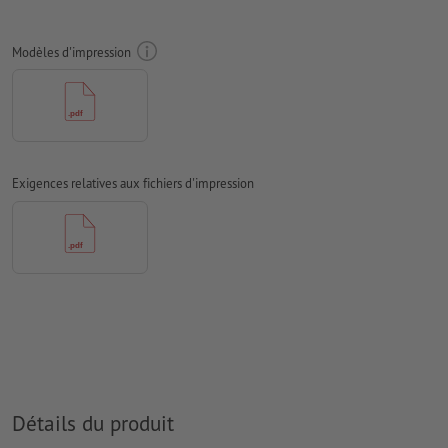
taille de la police : au moins 7 pt, ligne de la police la plus
fine 0,2 mm
Modèles d'impression
notre conseil :
pour une impression optimale, utilisez des
polices sérif, telles que Arial, Verdana ou Helvetica
distance entre motif et bord : 1 mm au minimum
épaisseur de ligne : au moins 1 pt (0,4 mm)
Exigences relatives aux fichiers d'impression
Résolution:
600 dpi
Comment créer correctement des fichiers d'impression?
Détails du produit