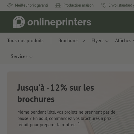
Meilleur prix garanti
Production maison
Envoi standard 
Tous nos produits
Brochures
Flyers
Affiches
Services
Nouveau : Carnets de not
Des matériaux innovants à base de résidus de
pommes et de déchets plastiques recyclés.
Je commande