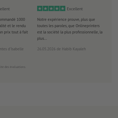
ellent
Excellent
 commandé 1000
Notre expérience prouve, plus que
Livr
lité et le rendu
toutes les paroles, que Onlineprinters
four
un prix tout à fait
est la société la plus professionnelle, la
plus...
tes d'Isabelle
26.05.2026
de Habib Kayaleh
20.0
cité des évaluations.