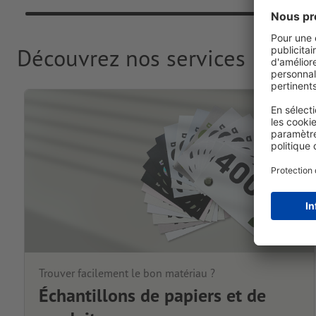
Découvrez nos services
Trouver facilement le bon matériau ?
Échantillons de papiers et de