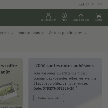
FRA
|
DEU
|
ITA
Se connecter
Aide
Liste d'articles
Panier
eterie
Autocollants
Articles publicitaires
s : offre
-20 % sur les notes adhésives
 août
Pour vos idées qui n’attendent pas :
commandez vos notes adhésives avant le
31 août et profitez de notre remise.
3
Code: STICKYNOTES26-20
J’active mon code