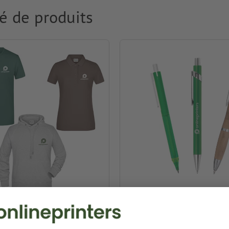
é de produits
ment & Textiles
Stylos publicitaires