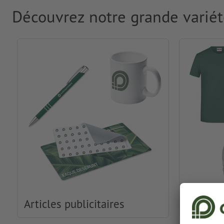
Découvrez notre grande variét
Articles publicitaires
Habille