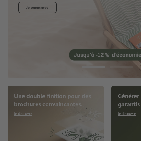
Une double finition pour des
Générer 
brochures convaincantes.
garantis
Je découvre
Je découvre