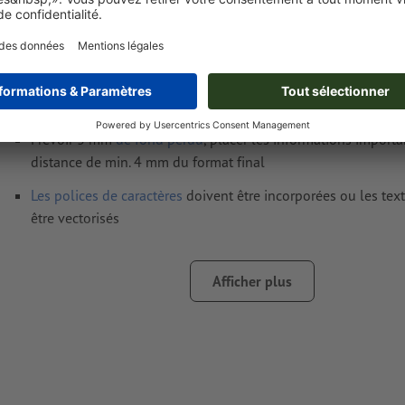
Format de données
(incl. 3 mm fond perdu) : 9,6 x 12,8 cm
Format
final
: 9 x 12,2 cm
Résolution:
300 dpi
Prévoir 3 mm
de fond perdu
, placer les informations import
distance de min. 4 mm du format final
Les polices de caractères
doivent être incorporées ou les tex
être vectorisés
Mode couleur :
CMJN, FOGRA52 (PSO Uncoated v3 FOGRA52)
papiers non couchés
Afficher plus
éléments de conception noirs : ils doivent être réalisés en
monochrome (cyan 0 %, magenta 0 %, jaune 0 %, noir 100
d’éviter les défauts de repérage à l’impression
Nous ne vérifions pas les
fautes d'orthographe et de syntaxe