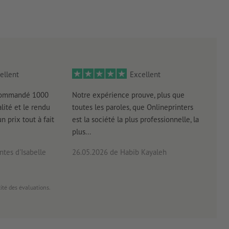
ellent
Excellent
 commandé 1000
Notre expérience prouve, plus que
Livr
lité et le rendu
toutes les paroles, que Onlineprinters
four
un prix tout à fait
est la société la plus professionnelle, la
plus...
tes d'Isabelle
26.05.2026
de Habib Kayaleh
20.0
cité des évaluations.