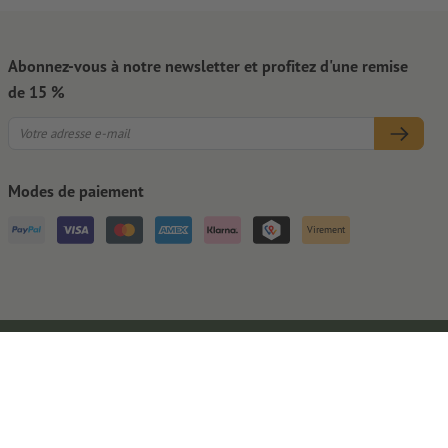
Abonnez-vous à notre newsletter et profitez d'une remise
de 15 %
Modes de paiement
Virement
Mentions légales
CGV
Protection des données