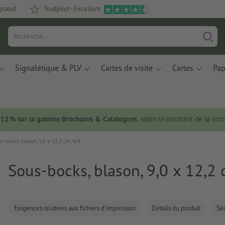
gratuit
Trustpilot - Excellent
Signalétique & PLV
Cartes de visite
Cartes
Pap
 -12 % sur la gamme Brochures & Catalogues
, selon le montant de la c
s-bocks, blason, 9,0 x 12,2 cm, 4/4
Sous-bocks, blason, 9,0 x 12,2 
Exigences relatives aux fichiers d'impression
Détails du produit
Séc