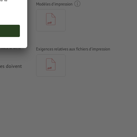
Modèles d'impression
antes à une
Exigences relatives aux fichiers d'impression
tes doivent
 pour les
 noir
 %) afin