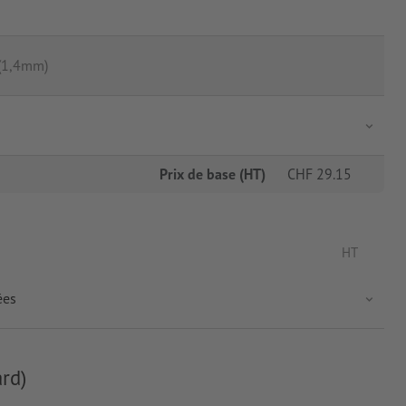
 (1,4mm)
Prix de base (HT)
CHF
29.15
HT
ées
rd)