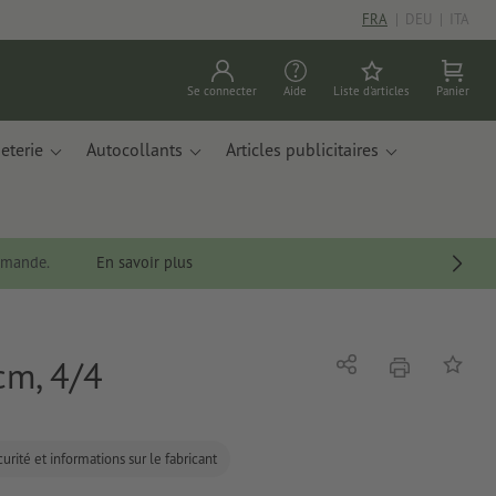
FRA
|
DEU
|
ITA
Se connecter
Aide
Liste d'articles
Panier
eterie
Autocollants
Articles publicitaires
ommande.
En savoir plus
cm, 4/4
imprimer
Partager
Ajouter 
urité et informations sur le fabricant