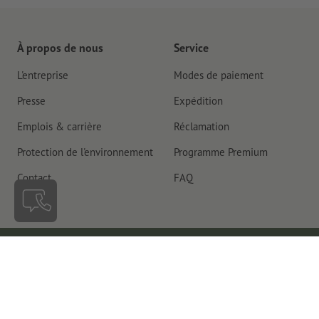
À propos de nous
Service
L'entreprise
Modes de paiement
Presse
Expédition
Emplois & carrière
Réclamation
Protection de l'environnement
Programme Premium
Contact
FAQ
Suisse