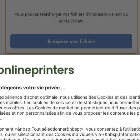
Vous pouvez télécharger vos fichiers d'impression avant ou
après l'achat.
Je dépose mes fichiers
Livraison approx. :
CHF 29.15
CH
jeu. 20 août - ven. 21 août
HT
8.1% T
Poids: env.
6,37 g
Exigences relatives aux fichiers d'impressio
bocks, blason, 9,0 x 12,2 cm, 4/4