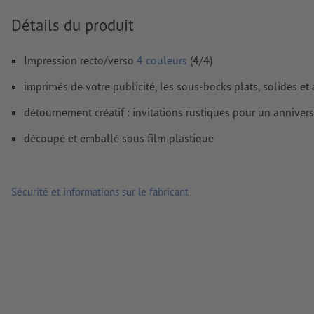
Nous ne vérifions pas les
réglages de surimpression
Détails du produit
Les
commentaires
sont supprimés et ne seront ainsi pas imp
Le contenu des
champs de formulaire
sera imprimé
Impression recto/verso
4 couleurs
(4/4)
imprimés de votre publicité, les sous-bocks plats, solides et 
Comment créer correctement des fichiers d'impression?
détournement créatif : invitations rustiques pour un annivers
découpé et emballé sous film plastique
Sécurité et informations sur le fabricant