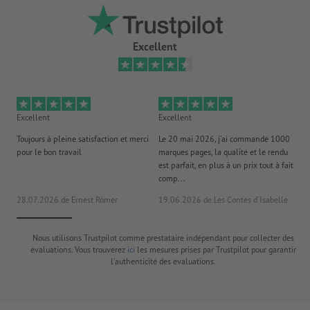
Excellent
Excellent
Excellent
Ex
Toujours à pleine satisfaction et merci
Le 20 mai 2026, j'ai commandé 1000
No
pour le bon travail
marques pages, la qualité et le rendu
to
est parfait, en plus à un prix tout à fait
es
comp...
la 
28.07.2026
de Ernest Römer
19.06.2026
de Les Contes d'Isabelle
26
Nous utilisons Trustpilot comme prestataire indépendant pour collecter des
évaluations. Vous trouverez
ici
les mesures prises par Trustpilot pour garantir
l'authenticité des évaluations.