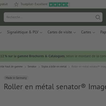
gratuit
Trustpilot - Excellent
Signalétique & PLV
Cartes de visite
Cartes
Pap
 -12 % sur la gamme Brochures & Catalogues
, selon le montant de la c
 bille haut de gamme
Senator
Stylos à bille en métal
Roller en métal senator® Ima
Made in Germany
Roller en métal senator® Ima