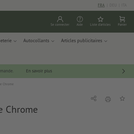
FRA
|
DEU
|
ITA
Se connecter
Aide
Liste d'articles
Panier
eterie
Autocollants
Articles publicitaires
ommande.
En savoir plus
ge Chrome
imprimer
Partager
Ajouter 
ge Chrome