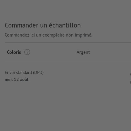
emplacement de la gravure: à droite du clip
Commander un échantillon
Commandez ici un exemplaire non imprimé.
Coloris
Argent
Envoi standard (DPD)
mer. 12 août