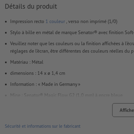
Détails du produit
Impression recto
1 couleur
, verso non imprimé (1/0)
Stylo à bille en métal de marque Senator® avec finition Soft
Veuillez noter que les couleurs ou la finition affichées à l’é
réglages de l’écran, être différentes des couleurs réelles du p
Matériau : Métal
dimensions : 14 x ø 1,4 cm
Information : « Made in Germany »
Mine : Senator® Magic Flow G2 (1,0 mm) à encre bleue
marque: senator®
Affiche
Emballage: pas d’emballage individuel
Sécurité et informations sur le fabricant
Traitement: Gravure laser