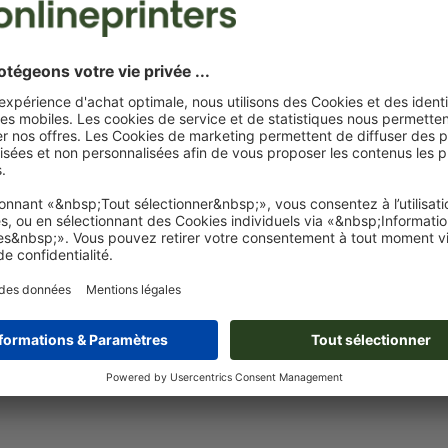
Format de données
(incl. 0 mm fond perdu) : 3,5 x 0,5 cm
Le PDF « prêt à l’impression » ne peut contenir que des ve
images et modèles JPEG ou TIFF ne conviennent pas
Vous trouverez de plus amples informations et conseils s
données vectorielles
dans notre espace Aide / F.A.Q.
pour une qualité d'impression optimale, les éléments de
d'impression doivent être créés sous forme de
graphiques
Nous ne vérifions pas les
fautes d'orthographe et de syntaxe
Comment créer correctement des fichiers d'impression?