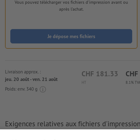
Vous pouvez télécharger vos fichiers d'impression avant ou
après l'achat.
Je dépose mes fichiers
Livraison approx. :
CHF 181.33
CHF
jeu. 20 août - ven. 21 août
HT
8.1% TVA
Poids: env.
340 g
Exigences relatives aux fichiers d'impression
en métal senator® Image Chrome