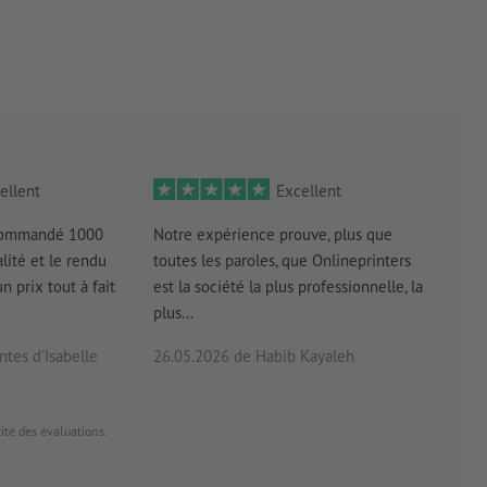
ellent
Excellent
 commandé 1000
Notre expérience prouve, plus que
Livr
lité et le rendu
toutes les paroles, que Onlineprinters
four
un prix tout à fait
est la société la plus professionnelle, la
plus...
tes d'Isabelle
26.05.2026
de Habib Kayaleh
20.0
cité des évaluations.