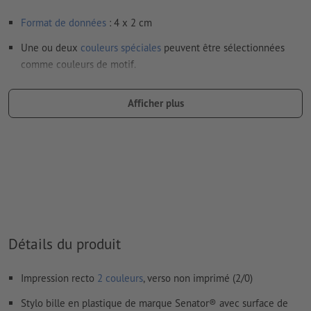
Format de données
: 4 x 2 cm
Une ou deux
couleurs spéciales
peuvent être sélectionnées
comme couleurs de motif.
Nommez les champs de couleurs avec la couleur cible de
l’espace couleur Pantone FORMULA GUIDE Solid Coated (p.
Afficher plus
ex. « Pantone 286 C »).
Les couleurs métalliques et fluo ne sont pas possibles.
Les couleurs d’impression or (Pantone 871 C) et argent
(Pantone 877 C) sont disponibles. Veuillez indiquer pour cela
la couleur aplat « gold » (or) ou « silver » (argent) dans vos
données d'impression
Détails du produit
en cas de
couleur blanche
, le support peut transparaître une
fois imprimé
Impression recto
2 couleurs
, verso non imprimé (2/0)
Le PDF « prêt à l’impression » ne peut contenir que des
vecteurs ; les images et modèles JPEG ou TIFF ne
Stylo bille en plastique de marque Senator® avec surface de