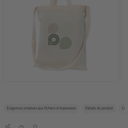
Exigences relatives aux fichiers d'impression
Détails du produit
Com
Partager
Ajouter à liste d'article
imprimer