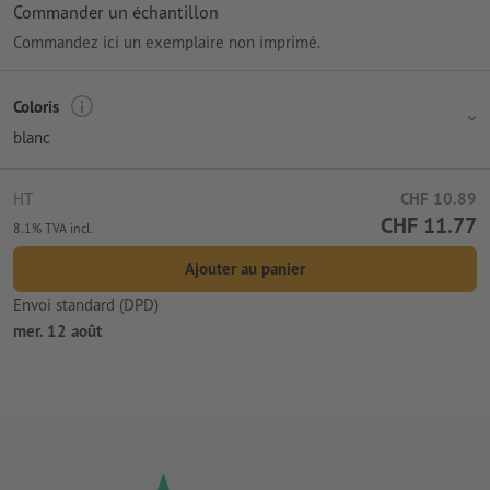
Commander un échantillon
Traitement: Impression numérique
Commandez ici un exemplaire non imprimé.
Emplacement de marquage: sur le sac
Coloris
blanc
HT
CHF 10.89
CHF 11.77
8.1% TVA incl.
Ajouter au panier
Envoi standard (DPD)
mer. 12 août