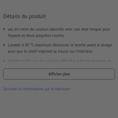
imprimés
Le contenu des
champs de formulaire
sera imprimé
Détails du produit
Comment créer correctement des fichiers d'impression?
sac en coton de couleur naturelle avec une anse longue pour
l’épaule et deux poignées courtes
Lavable à 30 °C maximum. Retourner le textile avant le levage
pour que le motif imprimé se trouve sur l’intérieur.
Veuillez noter que les couleurs affichées à l’écran peuvent, en
raison des conditions d’éclairage ou des réglages de l’écran, être
différentes des couleurs réelles du produit.
Afficher plus
dimensions : L 38 x H 41,7 cm
Sécurité et informations sur le fabricant
type de marquage : marquage digital
Matériau : coton (Oeko-Tex Standard 100)
Grammage : 140 g/m²