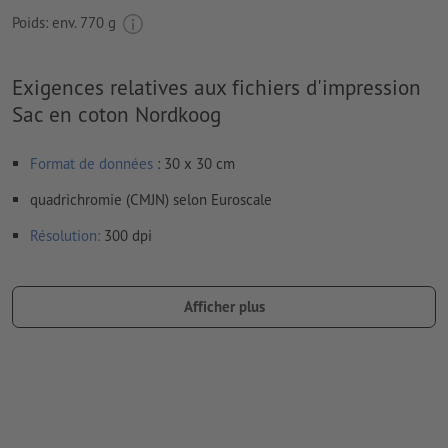
Poids: env.
770 g
Exigences relatives aux fichiers d'impression
Sac en coton Nordkoog
Format de données
: 30 x 30 cm
quadrichromie (CMJN) selon Euroscale
Résolution:
300 dpi
Les écritures
doivent être entièrement intégrées ou converties
en courbes
Afficher plus
Mode couleur :
CMJN, FOGRA52 (PSO Uncoated v3 FOGRA52)
Nous ne vérifions pas les
fautes d'orthographe et de syntaxe
Nous ne vérifions pas les
réglages de surimpression
Les
commentaires
sont supprimés et ne seront ainsi pas