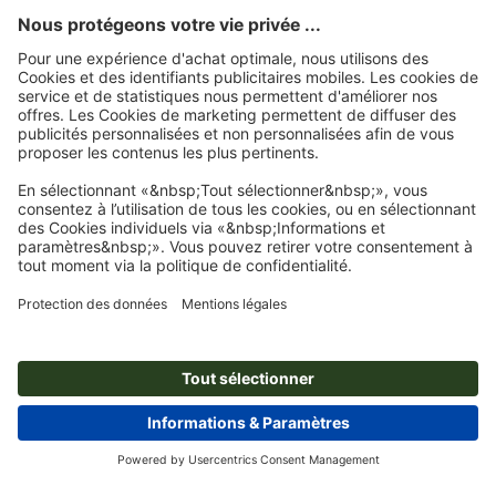
Nous utilisons Trustpilot comme prestataire indépendant pour collecter des
évaluations. Vous trouverez
ici
les mesures prises par Trustpilot pour garantir
l'authenticité des évaluations.
Page d'accueil
Papier en-tête
Papier en-tête
Tons directs
Papier à lettres,
A6/5, impression recto seul
Abonnez-vous à notre newsletter et profitez d'une remise de
15 %
À propos de nous
L'entreprise
Service
Presse
Modes de paiement
Blog