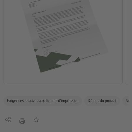
Exigences relatives aux fichiers d'impression
Détails du produit
Sécu
Partager
Ajouter à liste d'article
imprimer