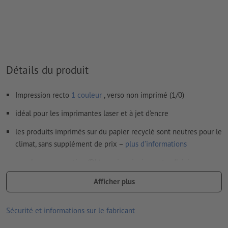
Nous ne vérifions pas les
fautes d'orthographe et de syntaxe
Nous ne vérifions pas les
réglages de surimpression
Les
commentaires
sont supprimés et ne seront ainsi pas
imprimés
Détails du produit
Le contenu des
champs de formulaire
sera imprimé
Impression recto
1 couleur
, verso non imprimé (1/0)
Comment créer correctement des fichiers d'impression?
idéal pour les imprimantes laser et à jet d'encre
les produits imprimés sur du papier recyclé sont neutres pour le
climat, sans supplément de prix –
plus d’informations
enveloppes en option (DL) non imprimées, autoadhésives, avec
fenêtre à gauche et impression intérieure grise
Afficher plus
Remarque :
la perforation en option est réalisée conformément
à la norme DIN (ISO 838).
Sécurité et informations sur le fabricant