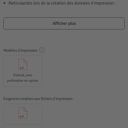
Particularités lors de la création des données d'impression :
impression avec couleurs spéciales des nuanciers HKS Klassik N
et Pantone FORMULA GUIDE Solid Uncoated (sauf métallique et
Afficher plus
couleurs fluo)
Notez que si vous choisissez une couleur spéciale, seule cette
couleur sera utilisée pour l’impression ; une impression avec
Modèles d'impression
couleurs CMJN
plus
une couleur spéciale n’est
malheureusement pas possible.
Résolution:
300 dpi
Portrait, avec
Prévoir 2 mm
de fond perdu
, placer les informations
perforation en option
importantes à une distance de min. 4 mm du format final
Les polices de caractères
doivent être incorporées ou les textes
Exigences relatives aux fichiers d'impression
doivent être vectorisés
Mode couleur :
CMJN, FOGRA52 (PSO Uncoated v3 FOGRA52)
pour les papiers non couchés