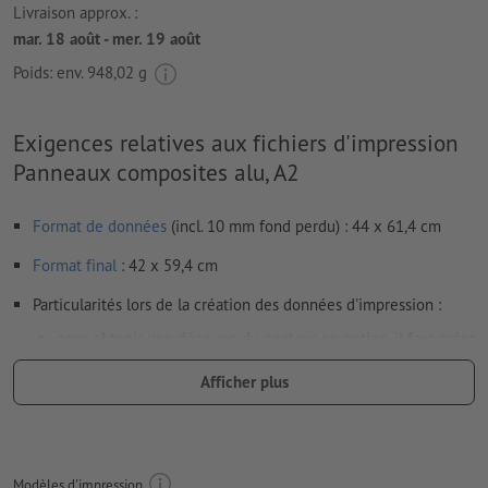
Livraison approx. :
mar. 18 août - mer. 19 août
Poids: env.
948,02 g
Exigences relatives aux fichiers d'impression
Panneaux composites alu, A2
Format de données
(incl. 10 mm fond perdu) : 44 x 61,4 cm
Format
final
: 42 x 59,4 cm
Particularités lors de la création des données d'impression :
pour obtenir une découpe du contour en option, il faut créer
une
découpe du contour
dans les données d'impression
Afficher plus
Résolution:
150 dpi
Prévoir 10 mm
de fond perdu
, placer les informations
importantes à une distance de min. 4 mm du format final
Modèles d'impression