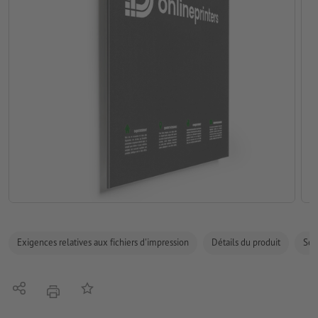
Exigences relatives aux fichiers d'impression
Détails du produit
Sécu
Partager
Ajouter à liste d'article
imprimer