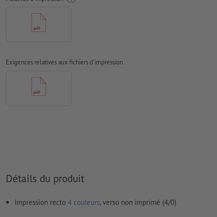
Les polices de caractères
doivent être incorporées ou les textes
doivent être vectorisés
Mode couleur :
CMJN, FOGRA51 (PSO Coated v3) pour les
papiers couchés
Exigences relatives aux fichiers d'impression
Nous ne vérifions pas les
fautes d'orthographe et de syntaxe
Nous ne vérifions pas les
réglages de surimpression
Les
commentaires
sont supprimés et ne seront ainsi pas
imprimés
Le contenu des
champs de formulaire
sera imprimé
Comment créer correctement des fichiers d'impression?
Détails du produit
Impression recto
4 couleurs
, verso non imprimé (4/0)