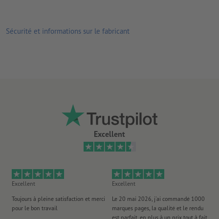
Sécurité et informations sur le fabricant
Excellent
Excellent
Excellent
Ex
Toujours à pleine satisfaction et merci
Le 20 mai 2026, j'ai commandé 1000
No
pour le bon travail
marques pages, la qualité et le rendu
to
est parfait, en plus à un prix tout à fait
es