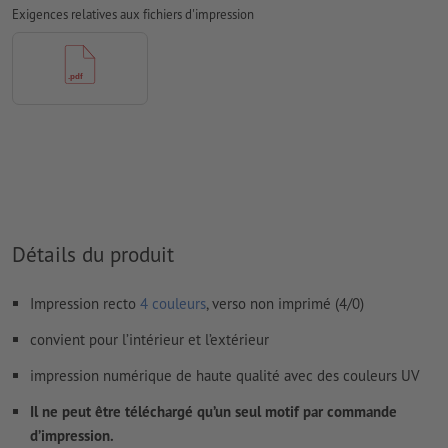
Exigences relatives aux fichiers d'impression
Nous ne vérifions pas les
fautes d'orthographe et de syntaxe
Nous ne vérifions pas les
réglages de surimpression
Les
commentaires
sont supprimés et ne seront ainsi pas
imprimés
Le contenu des
champs de formulaire
sera imprimé
Comment créer correctement des fichiers d'impression?
Détails du produit
Impression recto
4 couleurs
, verso non imprimé (4/0)
convient pour l’intérieur et l’extérieur
impression numérique de haute qualité avec des couleurs UV
Il ne peut être téléchargé qu’un seul motif par commande
d’impression.