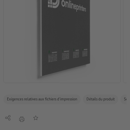
Exigences relatives aux fichiers d'impression
Détails du produit
Sécu
Partager
Ajouter à liste d'article
imprimer