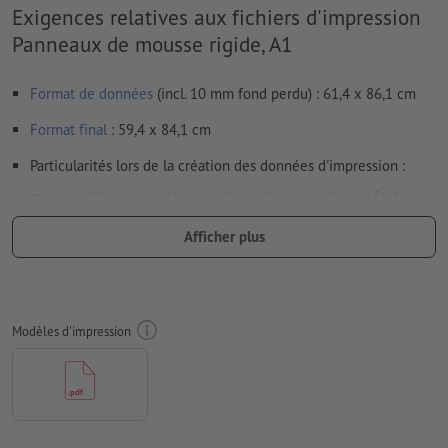
Exigences relatives aux fichiers d'impression
Panneaux de mousse rigide, A1
Format de données
(incl. 10 mm fond perdu) : 61,4 x 86,1 cm
Format
final
: 59,4 x 84,1 cm
Particularités lors de la création des données d'impression :
pour obtenir une découpe du contour en option, il faut créer
une
découpe du contour
dans les données d'impression
Afficher plus
Résolution:
150 dpi
Prévoir 10 mm
de fond perdu
, placer les informations
importantes à une distance de min. 4 mm du format final
Modèles d'impression
Les polices de caractères
doivent être incorporées ou les textes
doivent être vectorisés
Mode couleur :
CMJN, FOGRA51 (PSO Coated v3) pour les
papiers couchés