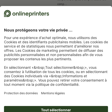
comp...
la 
28.07.2026
de Ernest Römer
19.06.2026
de Les Contes d'Isabelle
26
Nous utilisons Trustpilot comme prestataire indépendant pour collecter des
évaluations. Vous trouverez
ici
les mesures prises par Trustpilot pour garantir
l'authenticité des évaluations.
Page d'accueil
Panneaux/Pancartes
Panneaux de mousse rigide
Panneaux de
mousse rigide, A1
Abonnez-vous à notre newsletter et profitez d'une remise de
15 %
À propos de nous