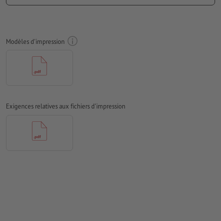
Nous ne vérifions pas les
fautes d'orthographe et de syntaxe
Nous ne vérifions pas les
réglages de surimpression
Modèles d'impression
Les
commentaires
sont supprimés et ne seront ainsi pas
imprimés
Le contenu des
champs de formulaire
sera imprimé
pour obtenir une découpe du contour en option, il faut créer
une
découpe du contour
dans les données d'impression
Exigences relatives aux fichiers d'impression
Comment créer correctement des fichiers d'impression?