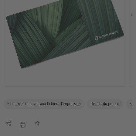
Exigences relatives aux fichiers d'impression
Détails du produit
Sécu
Partager
Ajouter à liste d'article
imprimer