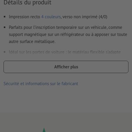
Détails du produit
Impression recto
4 couleurs
, verso non imprimé (4/0)
Parfaits pour l’inscription temporaire sur un véhicule, comme
support magnétique sur un réfrigérateur ou à apposer sur toute
autre surface métallique.
Idéal sur les portes de voiture : le matériau flexible s'adapte
aux formes légèrement courbées.
Afficher plus
convient pour l’intérieur et l’extérieur
Propriétés du matériau :
Sécurité et informations sur le fabricant
recto (face imprimée) recouvert d’une couche PVC robuste
verso (face magnétique) recouvert d’un vernis UV mat; ceci
permet de protéger le support
épaisseur du matériau 900 µm (=0,9 mm), force d’adhérence
414 g/cm²