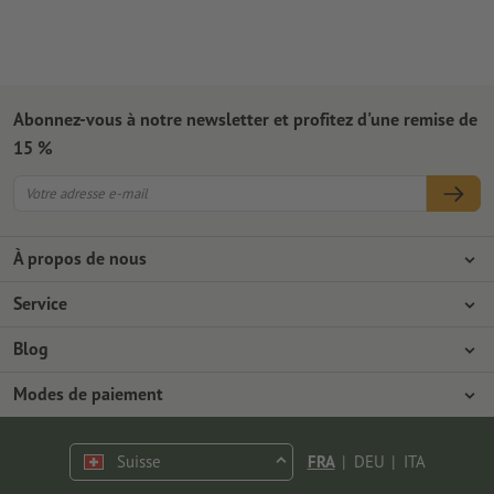
Abonnez-vous à notre newsletter et profitez d'une remise de
15 %
À propos de nous
L'entreprise
Service
Presse
Modes de paiement
Blog
Emplois & carrière
Expédition
Tutoriels Photoshop
Modes de paiement
Protection de l'environnement
Réclamation
Tutoriels InDesign
Virement
Contact
Suisse
FRA
|
DEU
|
ITA
Programme Premium
Polices & Fonts gratuits