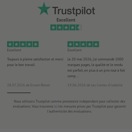
Excellent
Excellent
Excellent
Ex
Toujours à pleine satisfaction et merci
Le 20 mai 2026, j'ai commandé 1000
No
pour le bon travail
marques pages, la qualité et le rendu
to
est parfait, en plus à un prix tout à fait
es
comp...
la 
28.07.2026
de Ernest Römer
19.06.2026
de Les Contes d'Isabelle
26
Nous utilisons Trustpilot comme prestataire indépendant pour collecter des
évaluations. Vous trouverez
ici
les mesures prises par Trustpilot pour garantir
l'authenticité des évaluations.