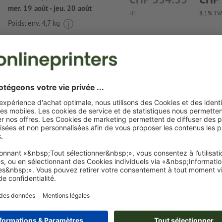
mer. 19 août - jeu. 20 août
HT
8.1% TVA
Poids: env.
4,7 kg
Exigences relatives aux fichiers d'impressio
transparent St. Tropez
Format de données
: 4 x 3 cm
Une ou deux
couleurs spéciales
peuvent être sélectionnées
couleurs de motif.
Nommez les champs de couleurs avec la couleur cible de 
couleur Pantone FORMULA GUIDE Solid Coated (p. ex. « 
C »).
Les couleurs métalliques et fluo ne sont pas possibles.