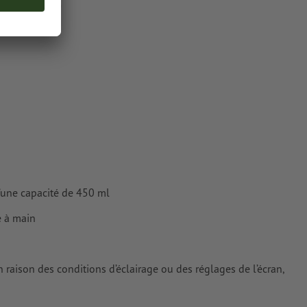
Pantone 877 C)
plat « gold »
une fois
cteurs ; les
ur les
’une capacité de 450 ml
e à main
n raison des conditions d’éclairage ou des réglages de l’écran,