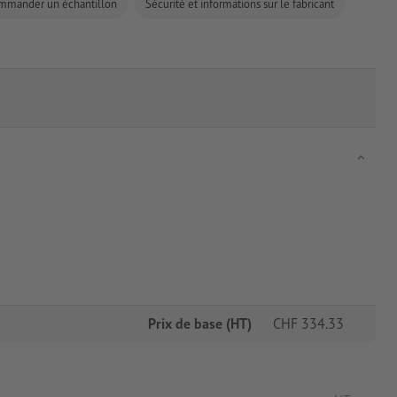
mmander un échantillon
Sécurité et informations sur le fabricant
Prix de base (HT)
CHF
334.33