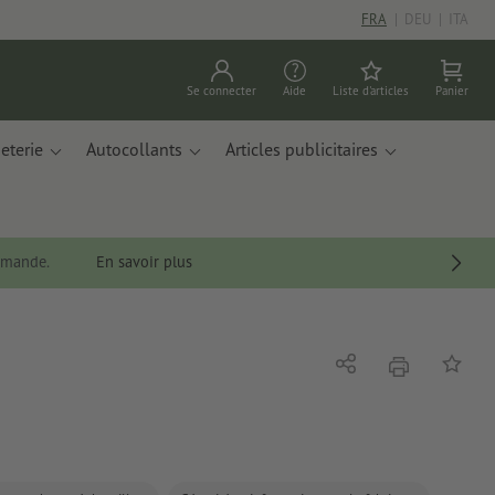
FRA
|
DEU
|
ITA
Se connecter
Aide
Liste d'articles
Panier
eterie
Autocollants
Articles publicitaires
ommande.
En savoir plus
imprimer
Partager
Ajouter 