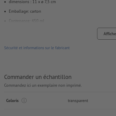
dimensions : 11 x ø 7,5 cm
Emballage: carton
Contenance: 450 ml
Traitement: Tampographie
Affiche
Emplacement de marquage: sur le gobelet
Sécurité et informations sur le fabricant
Commander un échantillon
Commandez ici un exemplaire non imprimé.
Coloris
transparent