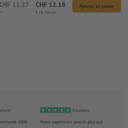
CHF 11.27
CHF 12.18
Ajouter au panier
HT
8.1% TVA incl.
ellent
Excellent
 commandé 1000
Notre expérience prouve, plus que
Livr