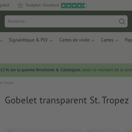
gratuit
Trustpilot - Excellent
Signalétique & PLV
Cartes de visite
Cartes
Pap
 -12 % sur la gamme Brochures & Catalogues
, selon le montant de la c
St. Tropez
Gobelet transparent St. Tropez