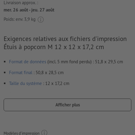
Livraison approx. :
mer. 26 août - jeu. 27 août
Poids: env.
3,9 kg
Exigences relatives aux fichiers d'impression
Étuis à popcorn M 12 x 12 x 17,2 cm
Format de données
(incl. 5 mm fond perdu) : 51,8 x 29,5 cm
Format
final
: 50,8 x 28,5 cm
Taille du système
: 12 x 17,2 cm
Particularités lors de la création des données d'impression :
nous ne vérifions pas les
lignes de pliage
Afficher plus
afin que le motif n’apparaisse pas à l’envers dans le produit
d'impression fini, veuillez tenir compte du
sens de lecture
dans les données d’impression
Modèles d'impression