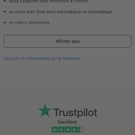
étuis à popcorn avec fermeture à crochet
au choix avec fond semi-automatique ou automatique
en carton alimentaire
à usage alimentaire, sans odeur et sans goût
Afficher plus
100 % compostable et recyclable
matériau peu perméable grâce à une couche barrière végétale ;
Sécurité et informations sur le fabricant
permet au carton de se ramollir moins rapidement et convient
donc également aux aliments gras ou humides
livraison : à plat, à monter
Excellent