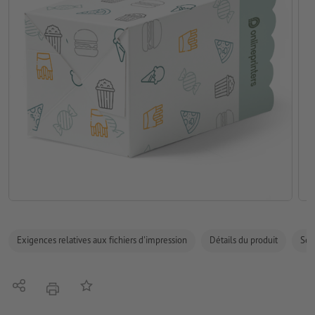
Exigences relatives aux fichiers d'impression
Détails du produit
Sécu
Partager
Ajouter à liste d'article
imprimer