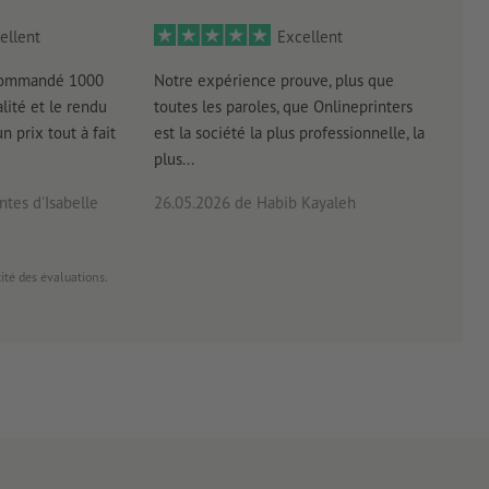
ellent
Excellent
 commandé 1000
Notre expérience prouve, plus que
Livr
lité et le rendu
toutes les paroles, que Onlineprinters
four
un prix tout à fait
est la société la plus professionnelle, la
plus...
tes d'Isabelle
26.05.2026
de Habib Kayaleh
20.0
cité des évaluations.