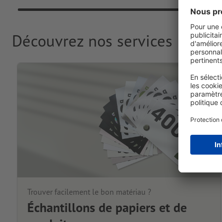
Découvrez nos services
Trouver facilement le bon matériau ?
Échantillons de papiers et de