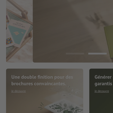
Une double finition pour des
Générer 
brochures convaincantes.
garantis
Je découvre
Je découvre