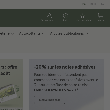
FRA
|
DEU
|
ITA
Se connecter
Aide
Liste d'articles
Panier
eterie
Autocollants
Articles publicitaires
s : offre
-20 % sur les notes adhésives
 août
Pour vos idées qui n’attendent pas :
commandez vos notes adhésives avant le
31 août et profitez de notre remise.
3
Code: STICKYNOTES26-20
J’active mon code