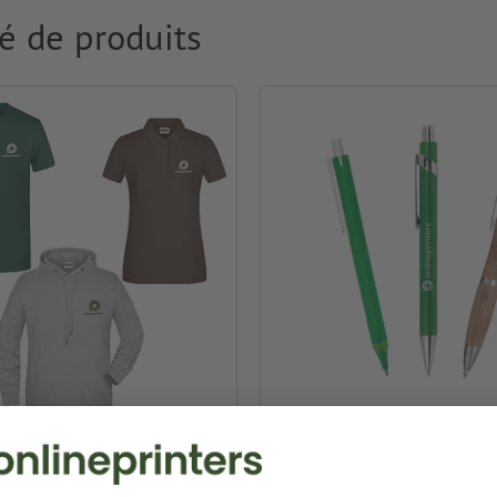
é de produits
ment & Textiles
Stylos publicitaires