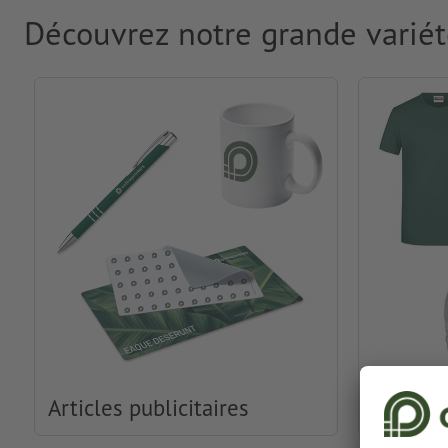
Découvrez notre grande variét
Articles publicitaires
Habille