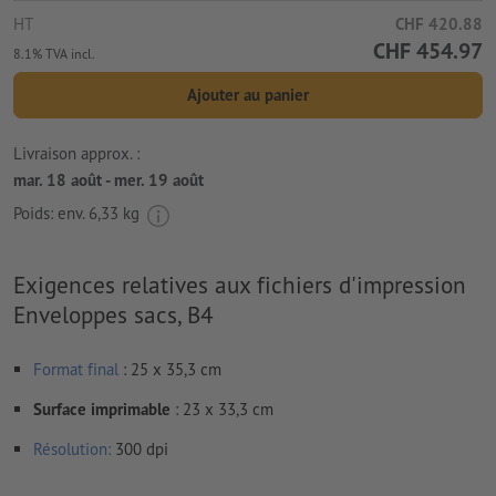
HT
CHF 420.88
CHF 454.97
8.1% TVA incl.
Ajouter au panier
Livraison approx. :
mar. 18 août - mer. 19 août
Poids: env.
6,33 kg
Exigences relatives aux fichiers d'impression
Enveloppes sacs, B4
Format
final
: 25 x 35,3 cm
Surface imprimable
: 23 x 33,3 cm
Résolution:
300 dpi
Le fond perdu
et les marques de coupes ne sont pas