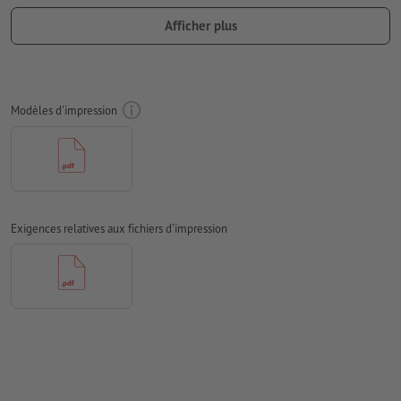
nécessaires
Afficher plus
Les polices de caractères
doivent être incorporées ou les textes
doivent être vectorisés
Mode couleur :
CMJN, FOGRA52 (PSO Uncoated v3 FOGRA52)
Modèles d'impression
pour les papiers non couchés
Nous ne vérifions pas les
fautes d'orthographe et de syntaxe
Nous ne vérifions pas les
réglages de surimpression
Les
commentaires
sont supprimés et ne seront ainsi pas
Exigences relatives aux fichiers d'impression
imprimés
Le contenu des
champs de formulaire
sera imprimé
Remarque: veuillez utiliser notre modèle d'impression afin de
positionner correctement votre motif.
Comment créer correctement des fichiers d'impression?