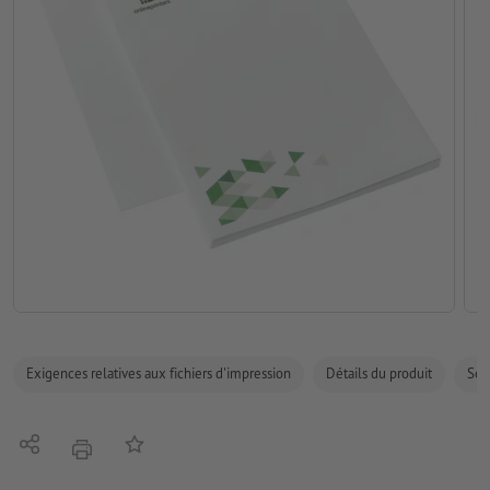
Exigences relatives aux fichiers d'impression
Détails du produit
Sécu
Partager
Ajouter à liste d'article
imprimer