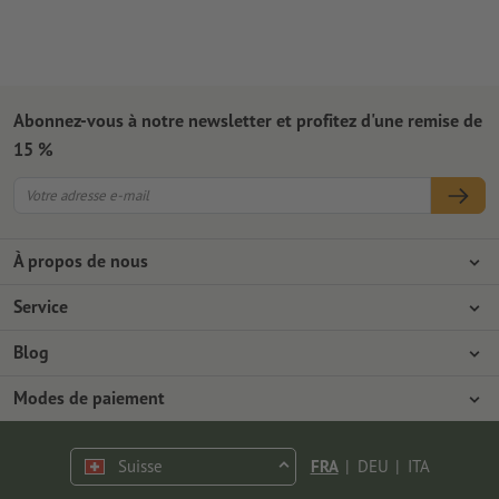
Abonnez-vous à notre newsletter et profitez d'une remise de
15 %
À propos de nous
L'entreprise
Service
Presse
Modes de paiement
Blog
Emplois & carrière
Expédition
Tutoriels Photoshop
Modes de paiement
Protection de l'environnement
Réclamation
Tutoriels InDesign
Virement
Contact
Suisse
FRA
|
DEU
|
ITA
Programme Premium
Polices & Fonts gratuits