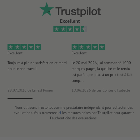
Excellent
Excellent
Excellent
Ex
Toujours à pleine satisfaction et merci
Le 20 mai 2026, j'ai commandé 1000
No
pour le bon travail
marques pages, la qualité et le rendu
to
est parfait, en plus à un prix tout à fait
es
comp...
la 
28.07.2026
de Ernest Römer
19.06.2026
de Les Contes d'Isabelle
26
Nous utilisons Trustpilot comme prestataire indépendant pour collecter des
évaluations. Vous trouverez
ici
les mesures prises par Trustpilot pour garantir
l'authenticité des évaluations.