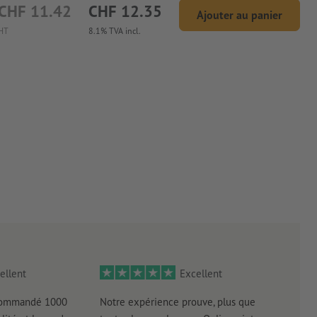
CHF 11.42
CHF 12.35
Ajouter au panier
HT
8.1% TVA incl.
ellent
Excellent
 commandé 1000
Notre expérience prouve, plus que
Livr