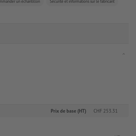
mmander un échantillon
Sécurité et informations sur le fabricant
Prix de base (HT)
CHF
253.31