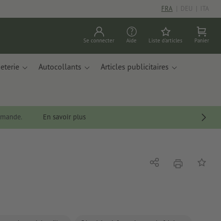
FRA
|
DEU
|
ITA
Se connecter
Aide
Liste d'articles
Panier
eterie
Autocollants
Articles publicitaires
ommande.
En savoir plus
imprimer
Partager
Ajouter 