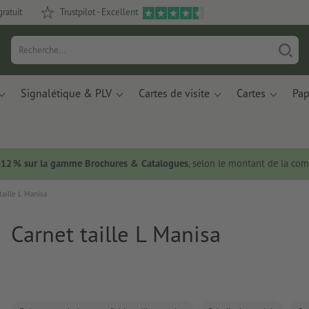
gratuit
Trustpilot - Excellent
Signalétique & PLV
Cartes de visite
Cartes
Pap
 -12 % sur la gamme Brochures & Catalogues
, selon le montant de la c
taille L Manisa
Carnet taille L Manisa