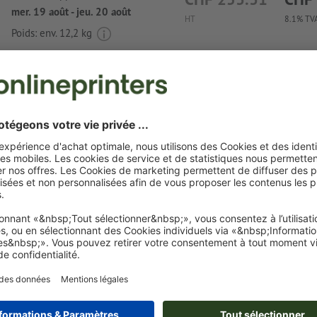
mer. 19 août - jeu. 20 août
HT
8.1% TVA
Poids: env.
12,2 kg
Exigences relatives aux fichiers d'impressio
taille L Manisa
Format de données
: 5 x 3 cm
Une ou deux
couleurs spéciales
peuvent être sélectionnées
couleurs de motif.
Nommez les champs de couleurs avec la couleur cible de 
couleur Pantone FORMULA GUIDE Solid Coated (p. ex. « 
C »).
Les couleurs métalliques et fluo ne sont pas possibles.