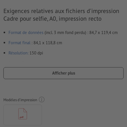
Exigences relatives aux fichiers d'impression
Cadre pour selfie, A0, impression recto
Format de données
(incl. 3 mm fond perdu) : 84,7 x 119,4 cm
Format
final
: 84,1 x 118,8 cm
Résolution:
150 dpi
Prévoir 3 mm
de fond perdu
, placer les informations
importantes à une distance de min. 3 mm du format final
Afficher plus
Les polices de caractères
doivent être incorporées ou les textes
doivent être vectorisés
Mode couleur :
CMJN, FOGRA51 (PSO Coated v3) pour les
Modèles d'impression
papiers couchés
Nous ne vérifions pas les
fautes d'orthographe et de syntaxe
Nous ne vérifions pas les
réglages de surimpression