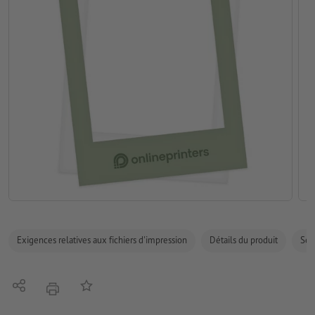
Exigences relatives aux fichiers d'impression
Détails du produit
Sécu
Partager
Ajouter à liste d'article
imprimer