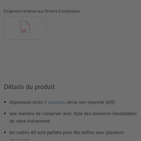
Les
commentaires
sont supprimés et ne seront ainsi pas
Exigences relatives aux fichiers d'impression
imprimés
Le contenu des
champs de formulaire
sera imprimé
Comment créer correctement des fichiers d'impression?
Détails du produit
Impression recto
4 couleurs
, verso non imprimé (4/0)
une manière de conserver avec style des souvenirs inoubliables
de votre évènement
les cadres A0 sont parfaits pour des selfies avec plusieurs
personnes