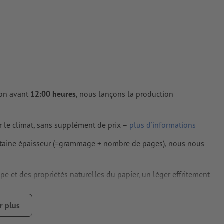
antes à une
tes doivent
iers couchés,
ion avant
12:00 heures
, nous lançons la production
 couchés
r le climat, sans supplément de prix –
plus d’informations
ertaine épaisseur (=grammage + nombre de pages), nous nous
rimés
pe et des propriétés naturelles du papier, un léger effritement
 incidence sur l’utilisation, la solidité ou la lisibilité de la
r plus