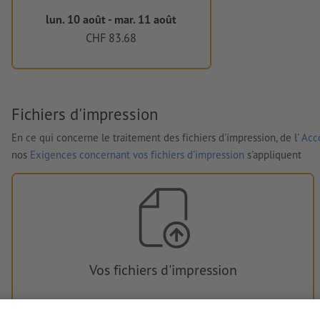
lun. 10 août - mar. 11 août
CHF 83.68
Fichiers d'impression
En ce qui concerne le traitement des fichiers d'impression, de l'
Acco
nos
Exigences concernant vos fichiers d'impression
s'appliquent
Vos fichiers d'impression
Vous pouvez télécharger vos fichiers d'impression avant ou