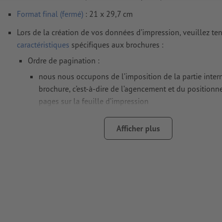
Format final (fermé)
: 21 x 29,7 cm
Lors de la création de vos données d’impression, veuillez te
caractéristiques
spécifiques aux brochures :
Ordre de pagination :
nous nous occupons de l’imposition de la partie inter
brochure, c’est-à-dire de l’agencement et du position
pages sur la feuille d’impression
pour cela, veuillez nous envoyer un fichier PDF compr
Afficher plus
pages de votre brochure (pages simples) dans leur ord
si, dans votre programme de mise en page, vous travai
pages doubles, veuillez les convertir en pages simple
créer le fichier PDF
Remarque : 32 pages correspondent à 16 feuilles (impri
recto/verso)