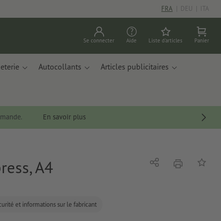
FRA
|
DEU
|
ITA
Se connecter
Aide
Liste d'articles
Panier
eterie
Autocollants
Articles publicitaires
ommande.
En savoir plus
ress, A4
imprimer
Partager
Ajouter 
urité et informations sur le fabricant