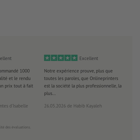
ellent
Excellent
 commandé 1000
Notre expérience prouve, plus que
Livr
lité et le rendu
toutes les paroles, que Onlineprinters
four
un prix tout à fait
est la société la plus professionnelle, la
plus...
tes d'Isabelle
26.05.2026
de Habib Kayaleh
20.0
cité des évaluations.