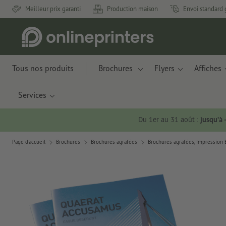
Meilleur prix garanti
Production maison
Envoi standard 
Tous nos produits
Brochures
Flyers
Affiches
Services
Du 1er au 31 août :
jusqu’à
Page d'accueil
Brochures
Brochures agrafées
Brochures agrafées, Impression 