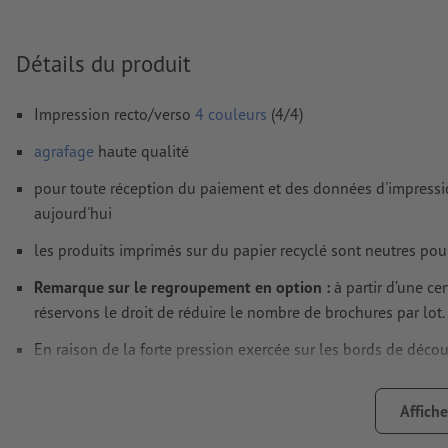
Résolution:
300 dpi
Prévoir 2 mm
de fond perdu
, placer les informations import
Détails du produit
distance de min. 5 mm du format final
Les polices de caractères
doivent être incorporées ou les tex
Impression recto/verso
4 couleurs
(4/4)
être vectorisés
agrafage
haute qualité
Mode couleur :
CMJN, FOGRA51 (PSO Coated v3) pour les pap
pour toute réception du paiement et des données d'impress
FOGRA52 (PSO Uncoated v3 FOGRA52) pour les papiers non
aujourd'hui
Nous ne vérifions pas les
fautes d'orthographe et de syntaxe
les produits imprimés sur du papier recyclé sont neutres pou
Nous ne vérifions pas les
réglages de surimpression
Remarque sur le regroupement en option :
à partir d’une c
Les
commentaires
sont supprimés et ne seront ainsi pas imp
réservons le droit de réduire le nombre de brochures par lot.
Le contenu des
champs de formulaire
sera imprimé
En raison de la forte pression exercée sur les bords de décou
est susceptible d’apparaître au niveau des coins. Ceci n’a aucune
Comment créer correctement des fichiers d'impression?
brochure et ne constitue en aucun cas un défaut.
Affiche