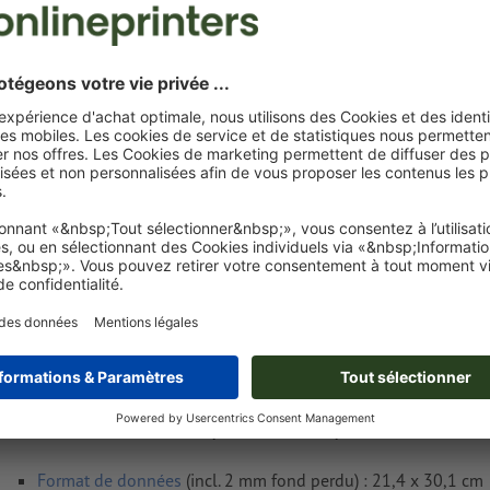
après l'achat.
Je dépose mes fichiers
Livraison approx. :
CHF 377.30
CHF
lun. 10 août - mar. 11 août
HT
8.1% TVA
Poids: env.
28,69 kg
Exigences relatives aux fichiers d'impressio
Brochures avec Impression Express, A4
Format de données
(incl. 2 mm fond perdu) : 21,4 x 30,1 cm