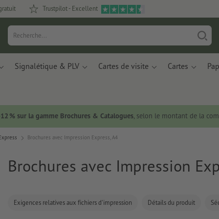
gratuit
Trustpilot - Excellent
Signalétique & PLV
Cartes de visite
Cartes
Pap
 -12 % sur la gamme Brochures & Catalogues
, selon le montant de la c
Express
Brochures avec Impression Express, A4
Brochures avec Impression Exp
Exigences relatives aux fichiers d'impression
Détails du produit
Séc