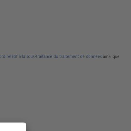
rd relatif à la sous-traitance du traitement de données
ainsi que