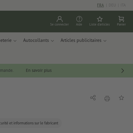
FRA
|
DEU
|
ITA
Se connecter
Aide
Liste d'articles
Panier
eterie
Autocollants
Articles publicitaires
ommande.
En savoir plus
imprimer
Partager
Ajouter 
urité et informations sur le fabricant