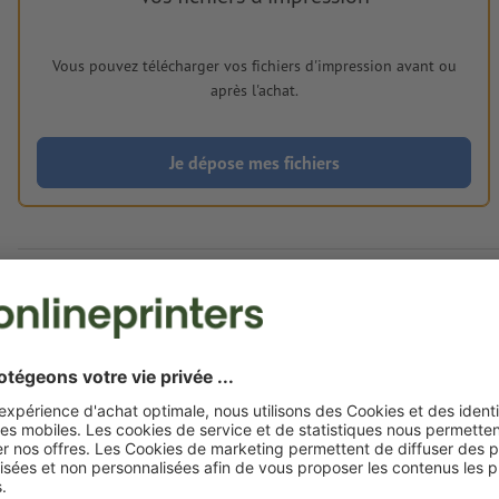
Vous pouvez télécharger vos fichiers d'impression avant ou
après l'achat.
Je dépose mes fichiers
Livraison approx. :
CHF 1'677.01
CHF 1
jeu. 20 août - ven. 21 août
HT
8.1% TVA inc
Poids: env.
60,9 kg
Exigences relatives aux fichiers d'impressio