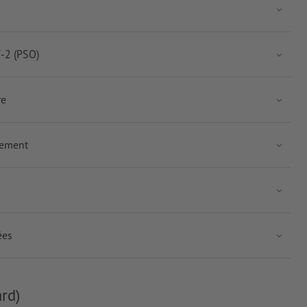
-2 (PSO)
re
nement
ées
rd)