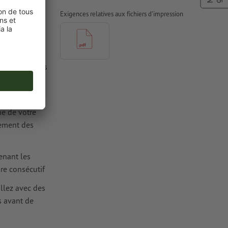
Exigences relatives aux fichiers d'impression
nir compte des
ne de votre
nement des
enant les
re consécutif
llez avec des
s avant de