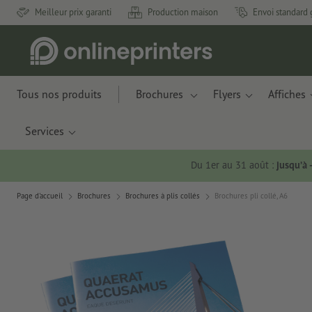
Meilleur prix garanti
Production maison
Envoi standard 
Tous nos produits
Brochures
Flyers
Affiches
Services
Du 1er au 31 août :
jusqu’à
Page d'accueil
Brochures
Brochures à plis collés
Brochures pli collé, A6