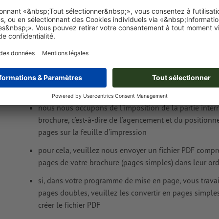
Brochures pli collé, A6
Format de données
(incl. 2 mm fond perdu) : 10,9 x 15,2 cm
Format final (fermé)
: 10,5 x 14,8 cm
Lors de la création de vos données d’impression, veuillez te
caractéristiques
spécifiques aux brochures :
Ordre de pagination :
nous nous occupons de l’imposition de la partie inter
brochure, c’est-à-dire de l’agencement et du position
pages sur la feuille d’impression
pour cela, veuillez nous envoyer un fichier PDF compr
pages de votre brochure (pages simples) dans leur ord
si, dans votre programme de mise en page, vous travai
pages doubles, veuillez les convertir en pages simple
créer le fichier PDF