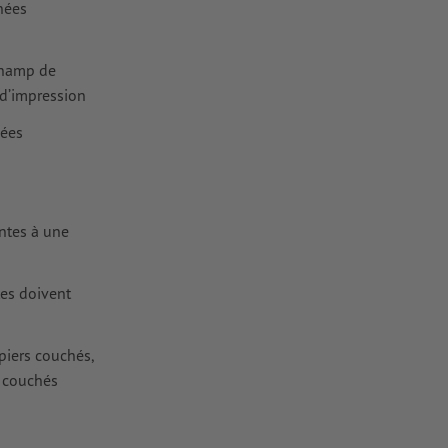
nées
champ de
 d’impression
mées
antes à une
tes doivent
iers couchés,
 couchés