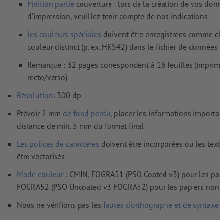
Finition partie
couverture : lors de la création de vos don
d’impression, veuillez tenir compte de nos indications
les couleurs spéciales
doivent être enregistrées comme 
couleur distinct (p. ex. HKS42) dans le fichier de données
Remarque : 32 pages correspondent à 16 feuilles (impri
recto/verso)
Résolution:
300 dpi
Prévoir 2 mm
de fond perdu
, placer les informations import
distance de min. 5 mm du format final
Les polices de caractères
doivent être incorporées ou les tex
être vectorisés
Mode couleur :
CMJN, FOGRA51 (PSO Coated v3) pour les pap
FOGRA52 (PSO Uncoated v3 FOGRA52) pour les papiers non
Nous ne vérifions pas les
fautes d'orthographe et de syntaxe