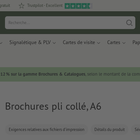
gratuit
Trustpilot - Excellent
Signalétique & PLV
Cartes de visite
Cartes
Pap
 -12 % sur la gamme Brochures & Catalogues
, selon le montant de la c
Brochures pli collé, A6
Exigences relatives aux fichiers d'impression
Détails du produit
Séc