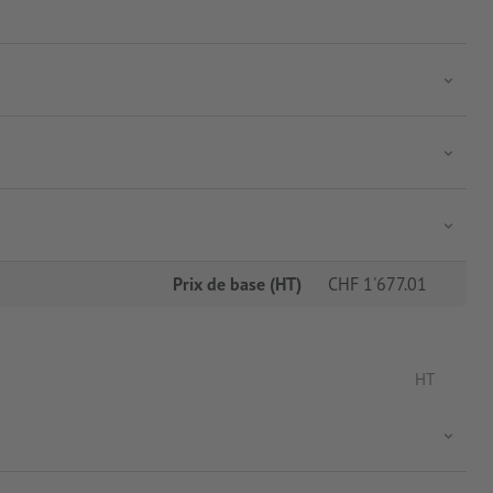
Prix de base (HT)
CHF
1'677.01
HT