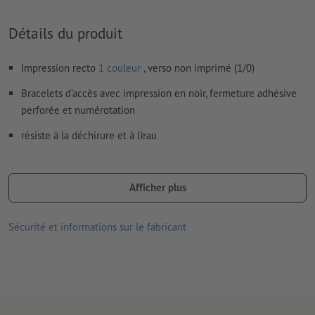
Détails du produit
Impression recto
1 couleur
, verso non imprimé (1/0)
Bracelets d’accès avec impression en noir, fermeture adhésive
perforée et numérotation
résiste à la déchirure et à l’eau
dimensions : L 25,5 x H 1,9 cm
dix bracelets par feuille, à détacher individuellement
Afficher plus
Fermeture : surface adhésive perforée qui permet de régler le
Sécurité et informations sur le fabricant
bracelet individuellement à sa taille et empêche la transmission
du bracelet
Numérotation : consécutive, imprimée uniquement sur la
fermeture perforée
De légères variations de couleurs sont possibles