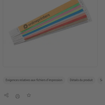
Exigences relatives aux fichiers d'impression
Détails du produit
Sécu
Partager
Ajouter à liste d'article
imprimer