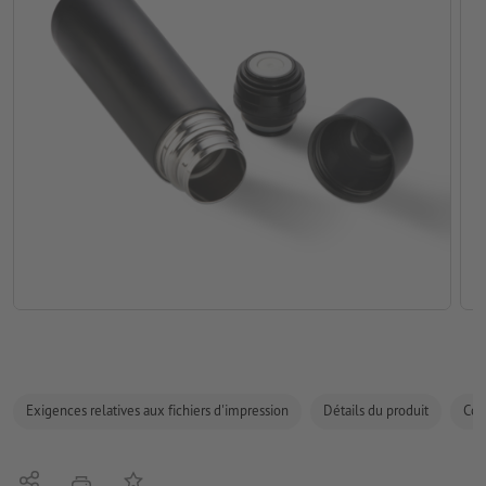
Exigences relatives aux fichiers d'impression
Détails du produit
Com
Partager
Ajouter à liste d'article
imprimer