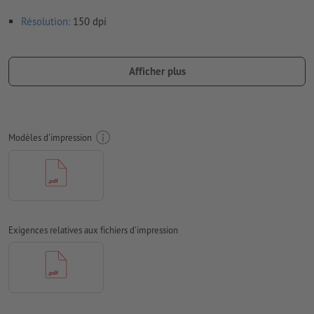
Résolution:
150 dpi
Prévoir 10 mm
de fond perdu
, placer les informations
importantes à une distance de min. 50 mm du format final
Afficher plus
Les polices de caractères
doivent être incorporées ou les textes
doivent être vectorisés
Mode couleur :
CMJN, FOGRA51 (PSO Coated v3)
Modèles d'impression
Nous ne vérifions pas les
fautes d'orthographe et de syntaxe
Nous ne vérifions pas les
réglages de surimpression
Les
commentaires
sont supprimés et ne seront ainsi pas
imprimés
Exigences relatives aux fichiers d'impression
Le contenu des
champs de formulaire
sera imprimé
Comment créer correctement des fichiers d'impression?