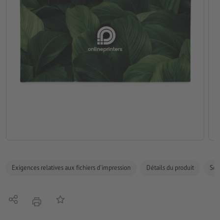
Exigences relatives aux fichiers d'impression
Détails du produit
Sécu
Partager
Ajouter à liste d'article
imprimer