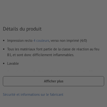
Détails du produit
Impression recto
4 couleurs
, verso non imprimé (4/0)
Tous les matériaux font partie de la classe de réaction au feu
B1, et sont donc difficilement inflammables.
Lavable
En option : pose d’œillets en bordure environ tous les 50 cm
pour fixation facile
Afficher plus
Les œillets sont réalisés en tenant compte du sens de lecture
Sécurité et informations sur le fabricant
articles supplémentaires en option : Sets de fixation
selon la taille de la bâche, vous recevez le nombre optimal