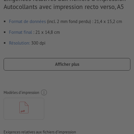
Autocollants avec impression recto verso, A5
Format de données
(incl. 2 mm fond perdu) : 21,4 x 15,2 cm
Format
final
: 21 x 14,8 cm
Résolution:
300 dpi
Prévoir 2 mm
de fond perdu
, placer les informations
importantes à une distance de min. 4 mm du format final
Afficher plus
Les polices de caractères
doivent être incorporées ou les textes
doivent être vectorisés
Mode couleur :
CMJN, FOGRA51 (PSO Coated v3) pour les
Modèles d'impression
papiers couchés, FOGRA52 (PSO Uncoated v3 FOGRA52) pour
les papiers non couchés
Nous ne vérifions pas les
fautes d'orthographe et de syntaxe
Nous ne vérifions pas les
réglages de surimpression
Exigences relatives aux fichiers d'impression