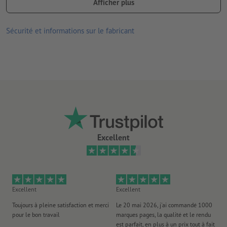
Afficher plus
autocollant permanent
matériau de support non adhésif
Sécurité et informations sur le fabricant
convient pour une utilisation à l’intérieur
Excellent
Excellent
Excellent
Ex
Toujours à pleine satisfaction et merci
Le 20 mai 2026, j'ai commandé 1000
No
pour le bon travail
marques pages, la qualité et le rendu
to
est parfait, en plus à un prix tout à fait
es