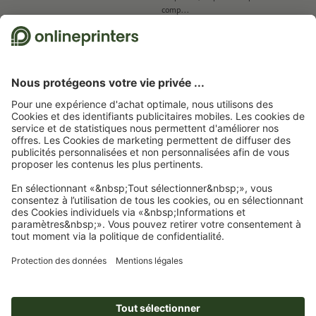
comp...
la 
28.07.2026
de Ernest Römer
19.06.2026
de Les Contes d'Isabelle
26
Nous utilisons Trustpilot comme prestataire indépendant pour collecter des
évaluations. Vous trouverez
ici
les mesures prises par Trustpilot pour garantir
l'authenticité des évaluations.
Page d'accueil
Autocollants
Autocollants avec impression recto verso
Autocollants avec impression recto verso, A5
Abonnez-vous à notre newsletter et profitez d'une remise de
15 %
À propos de nous