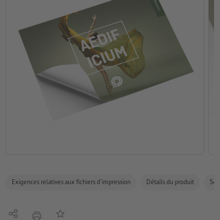
Exigences relatives aux fichiers d'impression
Détails du produit
Sécu
Partager
Ajouter à liste d'article
imprimer