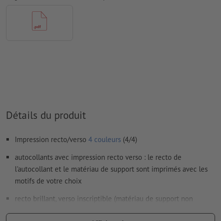
Les
commentaires
sont supprimés et ne seront ainsi pas
imprimés
Le contenu des
champs de formulaire
sera imprimé
Comment créer correctement des fichiers d'impression?
Détails du produit
Impression recto/verso
4 couleurs
(4/4)
autocollants avec impression recto verso : le recto de
l'autocollant et le matériau de support sont imprimés avec les
motifs de votre choix
recto brillant, verso inscriptible (matériau de support non
rainuré)