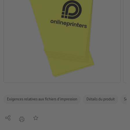
Exigences relatives aux fichiers d'impression
Détails du produit
Sécu
Partager
Ajouter à liste d'article
imprimer