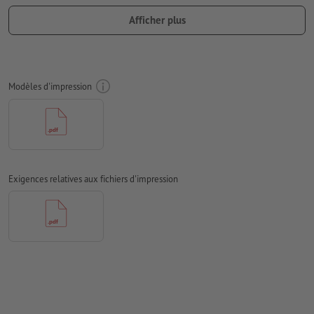
importantes à une distance de min. 4 mm du format final
Afficher plus
Les polices de caractères
doivent être incorporées ou les textes
doivent être vectorisés
Mode couleur :
CMJN, FOGRA52 (PSO Uncoated v3 FOGRA52)
Modèles d'impression
pour les papiers non couchés
Nous ne vérifions pas les
fautes d'orthographe et de syntaxe
Nous ne vérifions pas les
réglages de surimpression
Les
commentaires
sont supprimés et ne seront ainsi pas
Exigences relatives aux fichiers d'impression
imprimés
Le contenu des
champs de formulaire
sera imprimé
Comment créer correctement des fichiers d'impression?