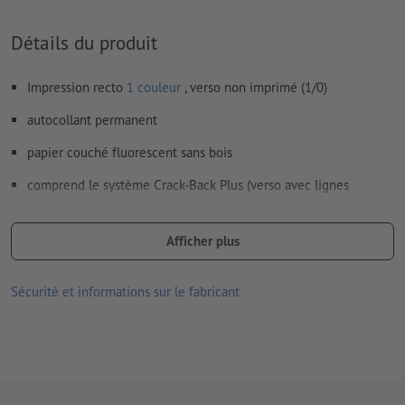
Détails du produit
Impression recto
1 couleur
, verso non imprimé (1/0)
autocollant permanent
papier couché fluorescent sans bois
comprend le système Crack-Back Plus (verso avec lignes
diagonales et rainurées) pour faciliter le retrait des autocollants
couleur de l’impression : noir
Afficher plus
la couleur vive du papier et l'impression du motif en noir
Sécurité et informations sur le fabricant
attirent tous les regards
convient pour une utilisation en intérieur, p.ex. comme
panneaux de sécurité, d'avertissement ou de publicité, ainsi que
pour le codage par couleurs
Remarque : les images du produit présentées ne peuvent que