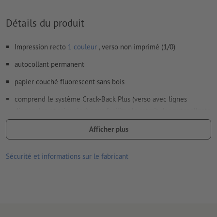
Détails du produit
Impression recto
1 couleur
, verso non imprimé (1/0)
autocollant permanent
papier couché fluorescent sans bois
comprend le système Crack-Back Plus (verso avec lignes
diagonales et rainurées) pour faciliter le retrait des autocollants
couleur de l’impression : noir
Afficher plus
la couleur vive du papier et l'impression du motif en noir
Sécurité et informations sur le fabricant
attirent tous les regards
convient pour une utilisation en intérieur, p.ex. comme
panneaux de sécurité, d'avertissement ou de publicité, ainsi que
pour le codage par couleurs
Remarque : les images du produit présentées ne peuvent que