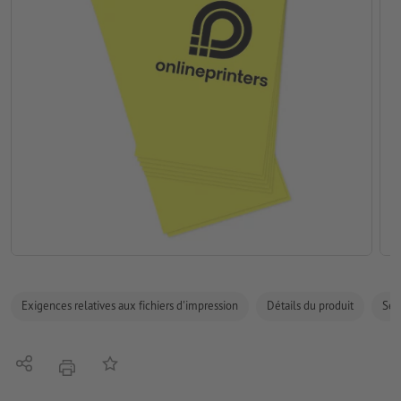
Exigences relatives aux fichiers d'impression
Détails du produit
Sécu
Partager
Ajouter à liste d'article
imprimer