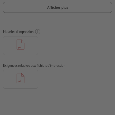
importantes à une distance de min. 4 mm du format final
Afficher plus
Les polices de caractères
doivent être incorporées ou les textes
doivent être vectorisés
Mode couleur :
CMJN, FOGRA52 (PSO Uncoated v3 FOGRA52)
Modèles d'impression
pour les papiers non couchés
Nous ne vérifions pas les
fautes d'orthographe et de syntaxe
Nous ne vérifions pas les
réglages de surimpression
Les
commentaires
sont supprimés et ne seront ainsi pas
Exigences relatives aux fichiers d'impression
imprimés
Le contenu des
champs de formulaire
sera imprimé
Comment créer correctement des fichiers d'impression?