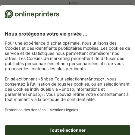
comp...
la 
28.07.2026
de Ernest Römer
19.06.2026
de Les Contes d'Isabelle
26
Nous utilisons Trustpilot comme prestataire indépendant pour collecter des
évaluations. Vous trouverez
ici
les mesures prises par Trustpilot pour garantir
l'authenticité des évaluations.
Page d'accueil
Autocollants
Autocollants écologiques
Autocollants éco
Autocollants éco, A5-carré
Abonnez-vous à notre newsletter et profitez d'une remise de
15 %
À propos de nous