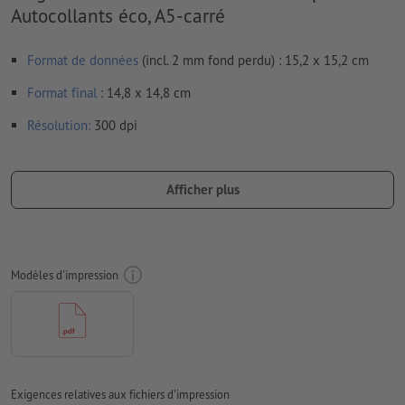
Autocollants éco, A5-carré
Format de données
(incl. 2 mm fond perdu) : 15,2 x 15,2 cm
Format
final
: 14,8 x 14,8 cm
Résolution:
300 dpi
Prévoir 2 mm
de fond perdu
, placer les informations
importantes à une distance de min. 4 mm du format final
Afficher plus
Les polices de caractères
doivent être incorporées ou les textes
doivent être vectorisés
Mode couleur :
CMJN, FOGRA51 (PSO Coated v3) pour les
Modèles d'impression
papiers couchés, FOGRA52 (PSO Uncoated v3 FOGRA52) pour
les papiers non couchés
Nous ne vérifions pas les
fautes d'orthographe et de syntaxe
Nous ne vérifions pas les
réglages de surimpression
Exigences relatives aux fichiers d'impression