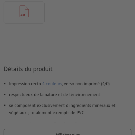
D’une manière générale, les
transparences
doivent être réduites
Les
commentaires
sont supprimés et ne seront ainsi pas
imprimés
Le contenu des
champs de formulaire
sera imprimé
Comment créer correctement des fichiers d'impression?
Détails du produit
Impression recto
4 couleurs
, verso non imprimé (4/0)
respectueux de la nature et de l'environnement
se composent exclusivement d'ingrédients minéraux et
végétaux ; totalement exempts de PVC
avec un adhésif sans colle, à base d'eau
a obtenu le label de qualité « V-Label », qui atteste de la qualité
Afficher plus