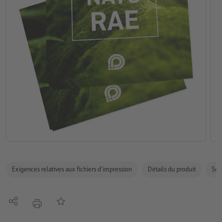
Exigences relatives aux fichiers d'impression
Détails du produit
Sécu
Partager
Ajouter à liste d'article
imprimer