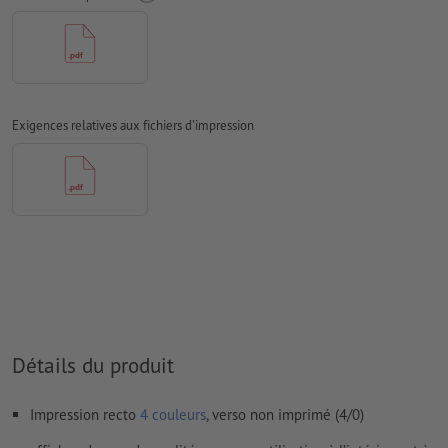
papiers couchés, FOGRA52 (PSO Uncoated v3 FOGRA52) pour
les papiers non couchés
Nous ne vérifions pas les
fautes d'orthographe et de syntaxe
Nous ne vérifions pas les
réglages de surimpression
Exigences relatives aux fichiers d'impression
Les
commentaires
sont supprimés et ne seront ainsi pas
imprimés
Le contenu des
champs de formulaire
sera imprimé
Comment créer correctement des fichiers d'impression?
Détails du produit
Impression recto
4 couleurs
, verso non imprimé (4/0)