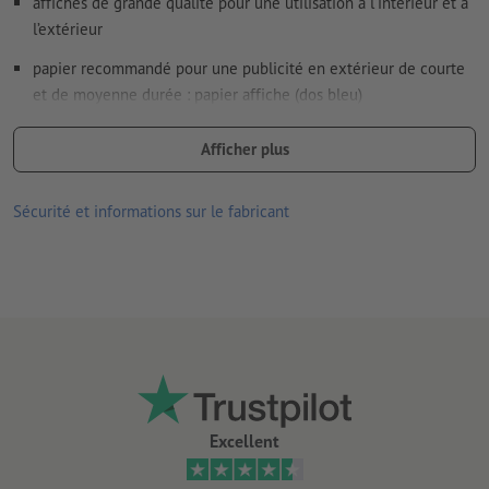
affiches de grande qualité pour une utilisation à l’intérieur et à
l’extérieur
papier recommandé pour une publicité en extérieur de courte
et de moyenne durée : papier affiche (dos bleu)
les gouttes de pluie et les autres liquides perlent sur la
Afficher plus
surface du papier
le verso bleu est peu translucide, ce qui empêche les
Sécurité et informations sur le fabricant
affiches collées en dessous de se voir par transparence
tout à fait adapté à l’encollage humide (ne doit cependant
pas être trempé)
délais de production :
impression express
possible pour le
papier couché de 100 g/m² et 130 g/m² ainsi que pour le
papier affiche de 115 g/m²
les produits imprimés sur du papier recyclé sont neutres pour le
Excellent
climat, sans supplément de prix –
plus d’informations