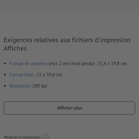
Exigences relatives aux fichiers d'impression
Affiches
Format de données
(incl. 2 mm fond perdu) : 21,4 x 59,8 cm
Format
final
: 21 x 59,4 cm
Résolution:
200 dpi
Prévoir 2 mm
de fond perdu
, placer les informations
importantes à une distance de min. 4 mm du format final
Afficher plus
Les polices de caractères
doivent être incorporées ou les textes
doivent être vectorisés
Mode couleur :
CMJN, FOGRA51 (PSO Coated v3) pour les
Modèles d'impression