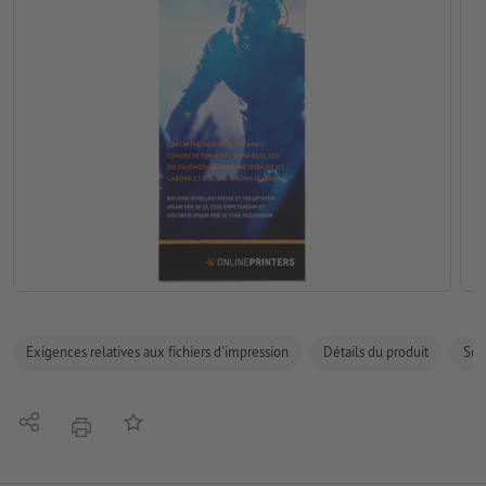
Exigences relatives aux fichiers d'impression
Détails du produit
Sécu
Partager
Ajouter à liste d'article
imprimer