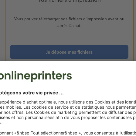
Vous pouvez télécharger vos fichiers d'impression avant ou
après l'achat.
Je dépose mes fichiers
Livraison approx. :
CHF 174.79
CHF
ven. 21 août - lun. 24 août
HT
8.1% TVA
Poids: env.
1,1 kg