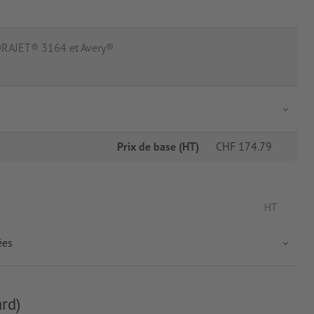
(ORAJET® 3164 et Avery®
Prix de base (HT)
CHF
174.79
HT
ées
rd)