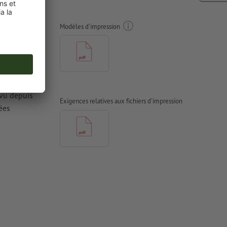
n Adhésifs
Modèles d'impression
 vu depuis
Exigences relatives aux fichiers d'impression
ées
antes à une
piers couchés