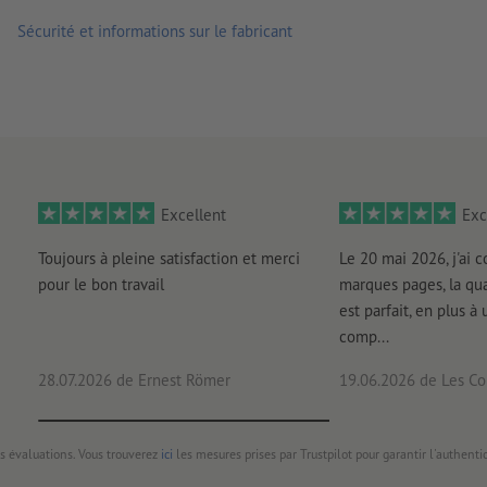
Sécurité et informations sur le fabricant
Remarque :
la surface accueillant l’autocollant doit être ex
ci pourraient nuire à l’adhérence du matériau. Le verni appli
livraison : autocollants regroupés sur feuille
Excellent
Exc
Toujours à pleine satisfaction et merci
Le 20 mai 2026, j'ai
pour le bon travail
marques pages, la qua
est parfait, en plus à 
comp...
28.07.2026
de Ernest Römer
19.06.2026
de Les Con
s évaluations. Vous trouverez
ici
les mesures prises par Trustpilot pour garantir l'authenti