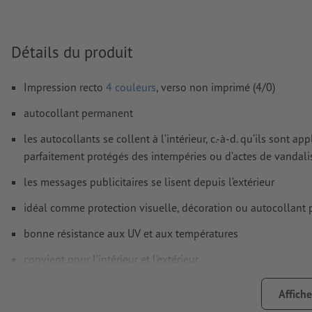
D’une manière générale, les
transparences
doivent être rédui
Détails du produit
Les
commentaires
sont supprimés et ne seront ainsi pas imp
Le contenu des
champs de formulaire
sera imprimé
Impression recto
4 couleurs
, verso non imprimé (4/0)
autocollant permanent
Comment créer correctement des fichiers d'impression?
les autocollants se collent à l’intérieur, c.-à-d. qu’ils sont app
parfaitement protégés des intempéries ou d’actes de vandal
les messages publicitaires se lisent depuis l’extérieur
idéal comme protection visuelle, décoration ou autocollant pu
bonne résistance aux UV et aux températures
convient pour l’intérieur et l’extérieur
verso non fendu
Affiche
plus un autocollant reste collé longtemps, plus il sera difficil