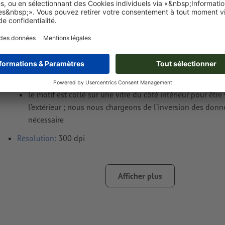
Exigences relatives aux fichiers d'impressio
vitrophanie pour vitrine, A2
Format de données
(incl. 2 mm fond perdu) : 42,4 x 59,8 cm
Format
final
: 42 x 59,4 cm
Particularités lors de la création des données d'impression :
le motif est collé sur une vitre du côté intérieur pour être
l’extérieur ; nous nous chargeons de l’inversion des donn
nécessaire
Résolution:
300 dpi
Prévoir 2 mm
de fond perdu
, placer les informations import
distance de min. 4 mm du format final
Afficher plus
Mode couleur :
CMJN, FOGRA51 (PSO Coated v3) pour les pa
Nous ne vérifions pas les
fautes d'orthographe et de syntaxe
Nous ne vérifions pas les
réglages de surimpression