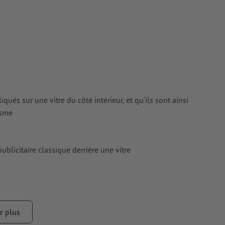
tes
rimés
liqués sur une vitre du côté intérieur, et qu’ils sont ainsi
isme
blicitaire classique derrière une vitre
r plus
e de le retirer