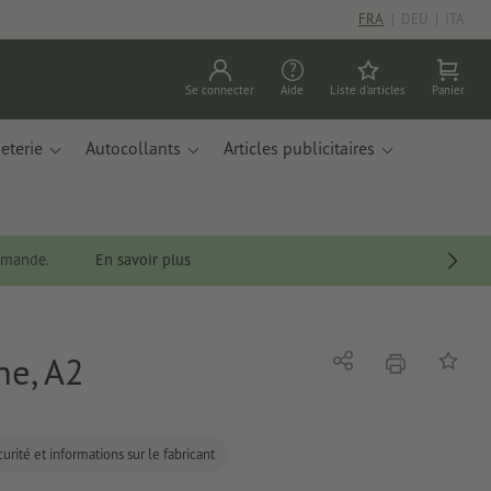
FRA
|
DEU
|
ITA
Se connecter
Aide
Liste d'articles
Panier
eterie
Autocollants
Articles publicitaires
ommande.
En savoir plus
ne, A2
imprimer
Partager
Ajouter 
urité et informations sur le fabricant