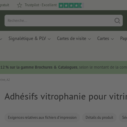
gratuit
Trustpilot - Excellent
Signalétique & PLV
Cartes de visite
Cartes
Pap
 -12 % sur la gamme Brochures & Catalogues
, selon le montant de la c
rine, A2
Adhésifs vitrophanie pour vitri
Exigences relatives aux fichiers d'impression
Détails du produit
Séc