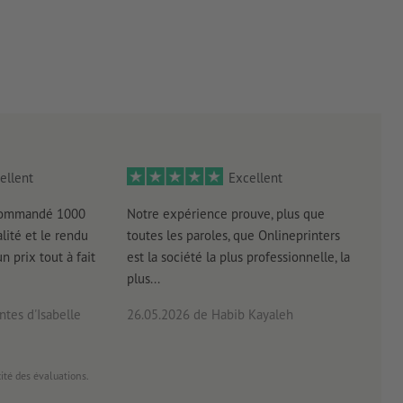
empte de poussière, de graisse ou d’autres contaminants. Ceux-
qué récemment doit être sec ou totalement durci.
ellent
Excellent
 commandé 1000
Notre expérience prouve, plus que
Livr
lité et le rendu
toutes les paroles, que Onlineprinters
four
un prix tout à fait
est la société la plus professionnelle, la
plus...
tes d'Isabelle
26.05.2026
de Habib Kayaleh
20.0
cité des évaluations.